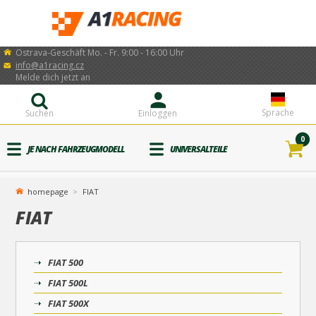
Ostrava-Geschäft Mo. - Fr. 9:00 - 16:00 Uhr
info@a1racing.cz
Melde dich jetzt an
Sprache
Suchen
Einloggen
0
JE NACH FAHRZEUGMODELL
UNIVERSALTEILE
homepage
FIAT
FIAT
FIAT 500
FIAT 500L
FIAT 500X