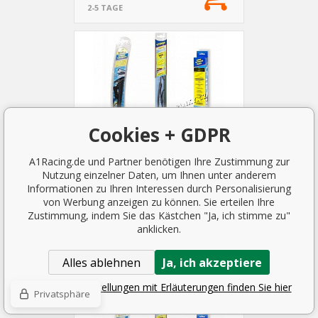
2-5 TAGE
Cookies + GDPR
A1Racing.de und Partner benötigen Ihre Zustimmung zur
Nutzung einzelner Daten, um Ihnen unter anderem
Informationen zu Ihren Interessen durch Personalisierung
von Werbung anzeigen zu können. Sie erteilen Ihre
Zustimmung, indem Sie das Kästchen "Ja, ich stimme zu"
Toyota Avensis Verso 2001-09
anklicken.
Scheibenwischer (3 Varianten)
2.61 EUR
Alles ablehnen
Ja, ich akzeptiere
2-5 TAGE
Detaillierte Einstellungen mit Erläuterungen finden Sie hier
Privatsphäre