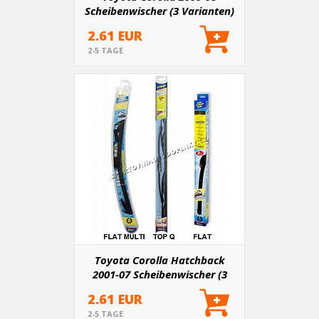
Scheibenwischer (3 Varianten)
entsprechend der Länge der
2.61 EUR
Originalwischer
2-5 TAGE
Toyota Corolla Hatchback
2001-07 Scheibenwischer (3
Varianten) entsprechend der
2.61 EUR
Länge der Originalwischer
2-5 TAGE