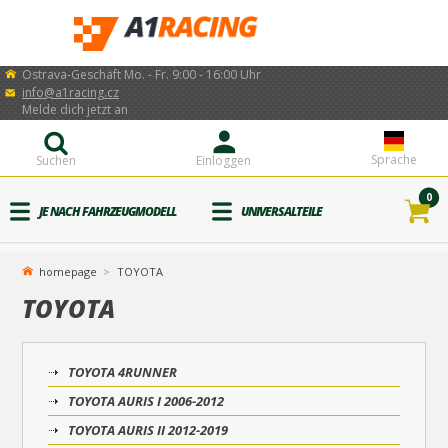
Ostrava-Geschäft Mo. - Fr. 9:00 - 16:00 Uhr
info@a1racing.cz
Melde dich jetzt an
Sprache
Suchen
Einloggen
0
JE NACH FAHRZEUGMODELL
UNIVERSALTEILE
homepage
TOYOTA
TOYOTA
TOYOTA 4RUNNER
TOYOTA AURIS I 2006-2012
TOYOTA AURIS II 2012-2019