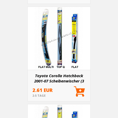
Toyota Corolla Hatchback
2001-07 Scheibenwischer (3
Varianten) entsprechend der
2.61 EUR
Länge der Originalwischer
2-5 TAGE