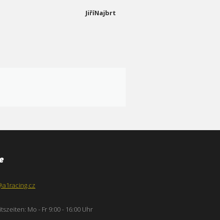
JiříNajbrt
e
@a1racing.cz
tszeiten: Mo - Fr 9:00 - 16:00 Uhr