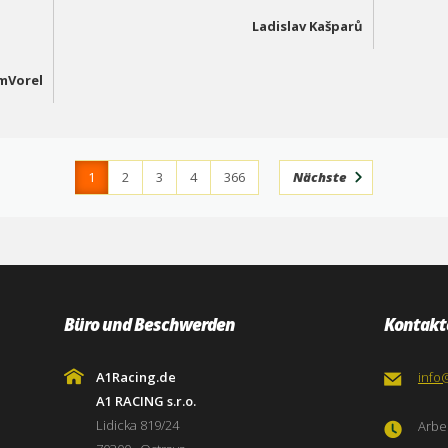
Ladislav Kašparů
mVorel
1
2
3
4
366
Nächste
Büro und Beschwerden
Kontakt
A1Racing.de
info
A1 RACING s.r.o.
Lidicka 819/24
Arbei