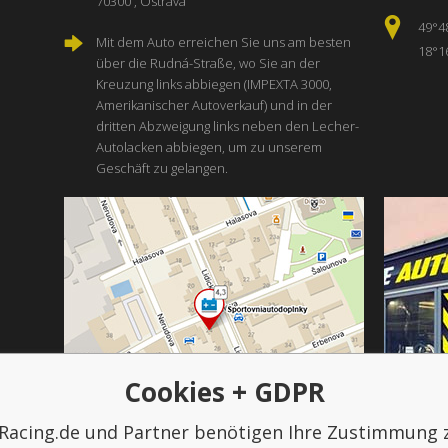
70300 , Ostrava
49°4
Mit dem Auto erreichen Sie uns am besten
18°1
über die Rudná-Straße, wo Sie an der
Kreuzung links abbiegen (IMPEXTA 3000,
Amerikanischer Autoverkauf) und in der
dritten Abzweigung links neben den Lecher-
Autolacken abbiegen, um zu unserem
Geschäft zu gelangen.
Cookies + GDPR
Racing.de und Partner benötigen Ihre Zustimmung 