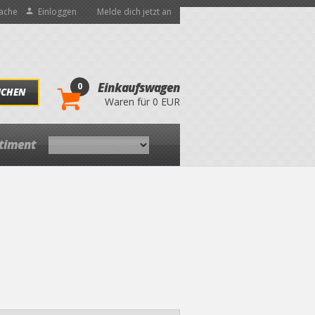
ache
Einloggen
Melde dich jetzt an
0
Einkaufswagen
UCHEN
Waren für 0 EUR
rtiment