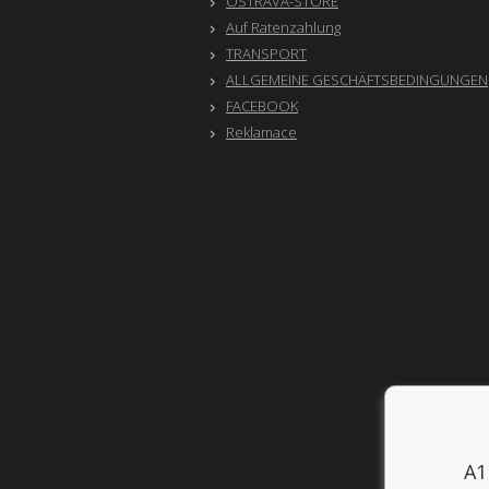
OSTRAVA-STORE
Auf Ratenzahlung
TRANSPORT
ALLGEMEINE GESCHÄFTSBEDINGUNGEN
FACEBOOK
Reklamace
A1