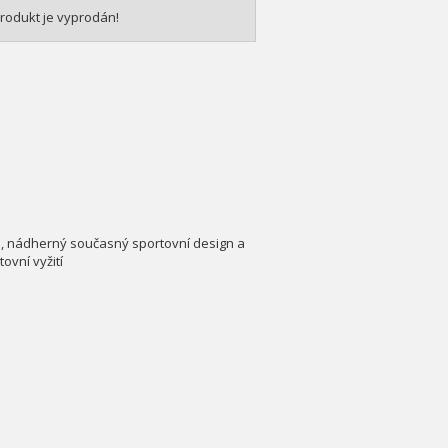
rodukt je vyprodán!
e, nádherný současný sportovní design a
ovní vyžití