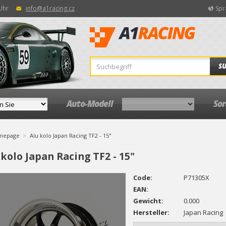
 Uhr
info@a1racing.cz
Spr
S
Auto-Modell
So
mepage
Alu kolo Japan Racing TF2 - 15"
 kolo Japan Racing TF2 - 15"
Code:
P71305X
EAN:
Gewicht:
0.000
Hersteller:
Japan Racing