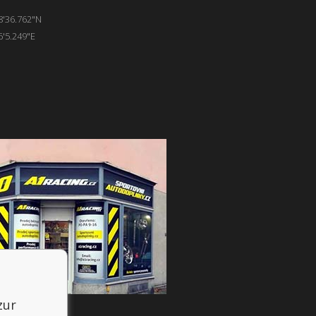
8'36.762"N
6'5.249"E
zur