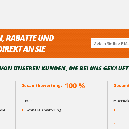
N, RABATTE UND
IREKT AN SIE
ON UNSEREN KUNDEN, DIE BEI ​​UNS GEKAUF
100 %
Gesamtbewertung:
Gesamt
Super
Maximale
die
+
Schnelle Abwicklung
+
-
-