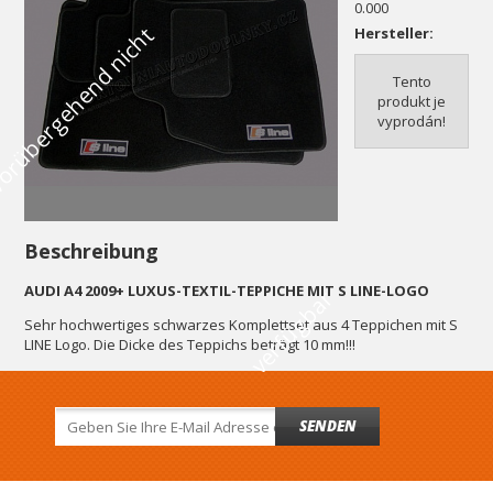
0.000
V
o
r
ü
b
e
r
g
e
h
e
n
d
n
i
c
h
t
v
e
r
f
ü
g
b
a
Hersteller:
Tento
produkt je
vyprodán!
Beschreibung
AUDI A4 2009+ LUXUS-TEXTIL-TEPPICHE MIT S LINE-LOGO
r
Sehr hochwertiges schwarzes Komplettset aus 4 Teppichen mit S
LINE Logo. Die Dicke des Teppichs beträgt 10 mm!!!
SENDEN