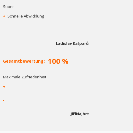
Super
+
Schnelle Abwicklung
-
Ladislav Kašparů
100 %
Gesamtbewertung:
Maximale Zufriedenheit
+
-
JiříNajbrt