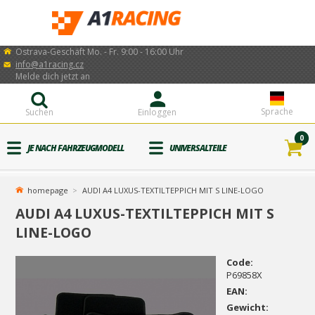
Ostrava-Geschäft Mo. - Fr. 9:00 - 16:00 Uhr
info@a1racing.cz
Melde dich jetzt an
Sprache
Suchen
Einloggen
0
JE NACH FAHRZEUGMODELL
UNIVERSALTEILE
homepage
AUDI A4 LUXUS-TEXTILTEPPICH MIT S LINE-LOGO
AUDI A4 LUXUS-TEXTILTEPPICH MIT S
LINE-LOGO
Code:
P69858X
EAN:
Gewicht: