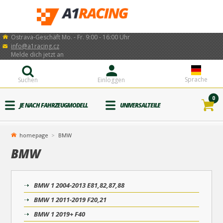
Ostrava-Geschäft Mo. - Fr. 9:00 - 16:00 Uhr
info@a1racing.cz
Melde dich jetzt an
Sprache
Suchen
Einloggen
0
JE NACH FAHRZEUGMODELL
UNIVERSALTEILE
homepage
BMW
BMW
BMW 1 2004-2013 E81,82,87,88
BMW 1 2011-2019 F20,21
BMW 1 2019+ F40