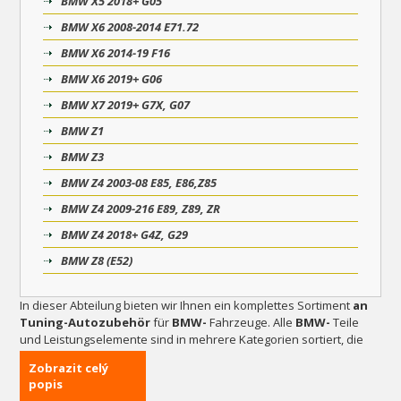
BMW X5 2018+ G05
BMW X6 2008-2014 E71.72
BMW X6 2014-19 F16
BMW X6 2019+ G06
BMW X7 2019+ G7X, G07
BMW Z1
BMW Z3
BMW Z4 2003-08 E85, E86,Z85
BMW Z4 2009-216 E89, Z89, ZR
BMW Z4 2018+ G4Z, G29
BMW Z8 (E52)
In dieser Abteilung bieten wir Ihnen ein komplettes Sortiment
an
Tuning-Autozubehör
für
BMW-
Fahrzeuge. Alle
BMW-
Teile
und Leistungselemente sind in mehrere Kategorien sortiert, die
angezeigt werden, sobald Sie auf das jeweilige
BMW-
Modell
Zobrazit celý
klicken. Sie können aus einem breiten Sortiment an
popis
Auspuffanlagen und Endschalldämpfern, Sportbremsscheiben,