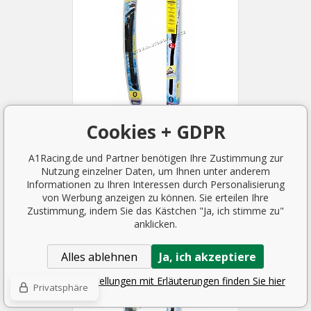
Cookies + GDPR
BMW Serie 4 Coupé 2013-...
Scheibenwischer (2 Varianten)
A1Racing.de und Partner benötigen Ihre Zustimmung zur
Nutzung einzelner Daten, um Ihnen unter anderem
5.94 EUR
Informationen zu Ihren Interessen durch Personalisierung
2-5 TAGE
von Werbung anzeigen zu können. Sie erteilen Ihre
Zustimmung, indem Sie das Kästchen "Ja, ich stimme zu"
anklicken.
Alles ablehnen
Ja, ich akzeptiere
Detaillierte Einstellungen mit Erläuterungen finden Sie hier
Privatsphäre