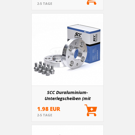
2-5 TAGE
SCC Duraluminium-
Unterlegscheiben (mit
Homologation) für
1.98 EUR
Achsverlängerung inklusive
2-5 TAGE
Zubehör