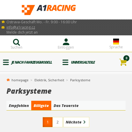
Ostrava-Geschäft Mo. - Fr. 9:00 - 16:00 Uhr
info@a1racing.cz
Melde dich jetzt an
Sprache
Suchen
Einloggen
0
JE NACH FAHRZEUGMODELL
UNIVERSALTEILE
homepage
Elektrik, Sicherheit
Parksysteme
Parksysteme
Empfohlen
Billigste
Das Teuerste
1
2
Nächste