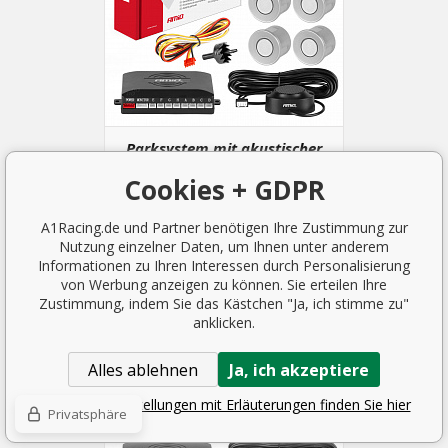
Parksystem mit akustischer
Signalisierung 8 silberne
Cookies + GDPR
Sensoren (vorne + hinten)
35.99 EUR
VORRÄTIG 1 ST.
A1Racing.de und Partner benötigen Ihre Zustimmung zur
Nutzung einzelner Daten, um Ihnen unter anderem
Informationen zu Ihren Interessen durch Personalisierung
von Werbung anzeigen zu können. Sie erteilen Ihre
Zustimmung, indem Sie das Kästchen "Ja, ich stimme zu"
anklicken.
Alles ablehnen
Ja, ich akzeptiere
Detaillierte Einstellungen mit Erläuterungen finden Sie hier
Privatsphäre