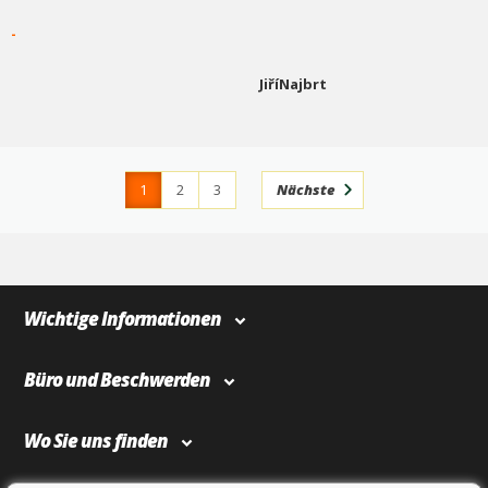
-
JiříNajbrt
1
2
3
Nächste
4
366
Wichtige Informationen
Büro und Beschwerden
Wo Sie uns finden