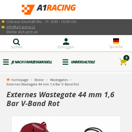
Ostrava-Geschäft Mo. - Fr. 9:00 - 16:00 Uhr
info@a1racing.cz
Melde dich jetzt an
Sprache
Suchen
Einloggen
0
JE NACH FAHRZEUGMODELL
UNIVERSALTEILE
homepage
Motor
Wastegates
Externes Wastegate 44 mm 1,6 Bar V-Band Rot
Externes Wastegate 44 mm 1,6
Bar V-Band Rot