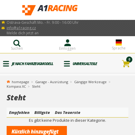
Ostrava-Geschäft Mo. - Fr. 9:00 - 16:00 Uhr
info@a1racing.cz
Melde dich jetzt an
Sprache
Suchen
Einloggen
0
JE NACH FAHRZEUGMODELL
UNIVERSALTEILE
homepage
Garage - Ausrüstung
Gängige Werkzeuge
Kompass XC
Steht
Steht
Empfohlen
Billigste
Das Teuerste
Es gibt keine Produkte in dieser Kategorie.
Kürzlich hinzugefügt