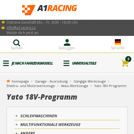
Ostrava-Geschäft Mo. - Fr. 9:00 - 16:00 Uhr
info@a1racing.cz
Melde dich jetzt an
Sprache
Suchen
Einloggen
0
JE NACH FAHRZEUGMODELL
UNIVERSALTEILE
homepage
Garage - Ausrüstung
Gängige Werkzeuge
Elektro- und Motorwerkzeuge
Akku-Werkzeuge
Yato 18V-Programm
Yato 18V-Programm
SCHLEIFMASCHINEN
MULTIFUNKTIONALE WERKZEUGE
ANDERE