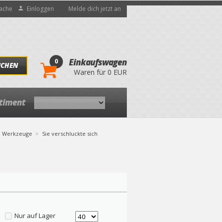
ache
Einloggen
Melde dich jetzt an
0
Einkaufswagen
UCHEN
Waren für 0 EUR
rtiment
Werkzeuge
Sie verschluckte sich
Nur auf Lager