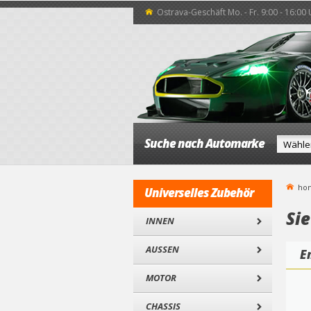
Ostrava-Geschäft Mo. - Fr. 9:00 - 16:00
Suche nach Automarke
ho
Universelles Zubehör
Sie
INNEN
AUSSEN
E
MOTOR
CHASSIS