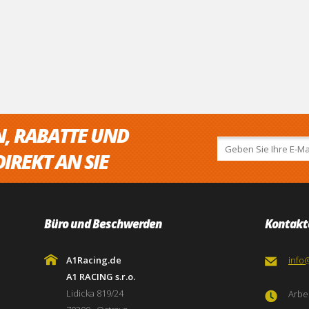
N, RABATTE UND
IREKT AN SIE
Büro und Beschwerden
Kontakt
A1Racing.de
info
A1 RACING s.r.o.
Lidicka 819/24
Arbei