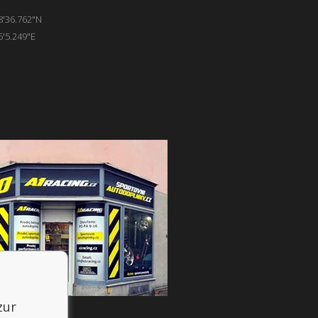
8'36.762"N
6'5.249"E
zur