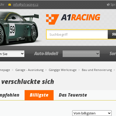
 Uhr
info@a1racing.cz
Spr
S
Auto-Modell
So
mepage
Garage - Ausrüstung
Gängige Werkzeuge
Bau und Renovierung
 verschluckte sich
mpfohlen
Billigste
Das Teuerste