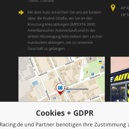
70300 , Ostrava
49°4
Mit dem Auto erreichen Sie uns am besten
18°1
über die Rudná-Straße, wo Sie an der
Kreuzung links abbiegen (IMPEXTA 3000,
Amerikanischer Autoverkauf) und in der
dritten Abzweigung links neben den Lecher-
Autolacken abbiegen, um zu unserem
Geschäft zu gelangen.
Cookies + GDPR
Racing.de und Partner benötigen Ihre Zustimmung 