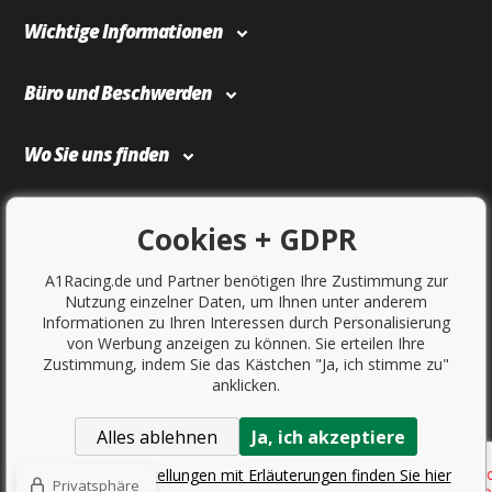
Wichtige Informationen
Büro und Beschwerden
Wo Sie uns finden
Bezahlung und Transport
Cookies + GDPR
A1Racing.de und Partner benötigen Ihre Zustimmung zur
Nutzung einzelner Daten, um Ihnen unter anderem
Informationen zu Ihren Interessen durch Personalisierung
von Werbung anzeigen zu können. Sie erteilen Ihre
Zustimmung, indem Sie das Kästchen "Ja, ich stimme zu"
anklicken.
Alles ablehnen
Ja, ich akzeptiere
Copyright © 2017
Sportovniautodoplnky.cz
- Tuning-Shop,
Sportwagenzubehör, Autotuning. Alle Rechte vorbehalten.
Detaillierte Einstellungen mit Erläuterungen finden Sie hier
Privatsphäre