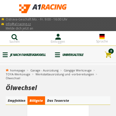
Ostrava-Geschäft Mo. - Fr. 9:00 - 16:00 Uhr
info@a1racing.cz
Melde dich jetzt an
Sprache
Suchen
Einloggen
0
JE NACH FAHRZEUGMODELL
UNIVERSALTEILE
homepage
Garage - Ausrüstung
Gängige Werkzeuge
TOYA-Werkzeuge
Werkstattausrüstung und -vorbereitungen
Ölwechsel
Ölwechsel
Empfohlen
Billigste
Das Teuerste