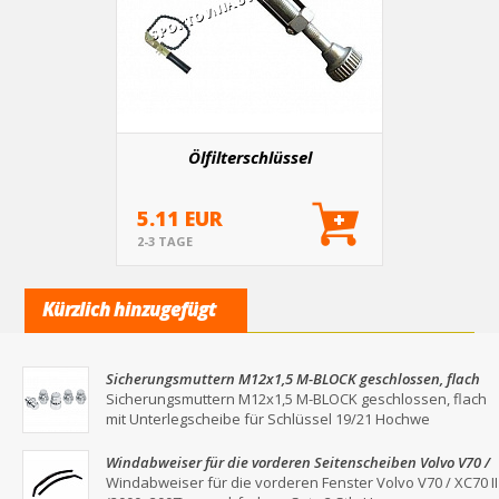
Ölfilterschlüssel
5.11 EUR
2-3 TAGE
Kürzlich hinzugefügt
Sicherungsmuttern M12x1,5 M-BLOCK geschlossen, flach
mit Unterlegscheibe für Schlüssel 19/21
Sicherungsmuttern M12x1,5 M-BLOCK geschlossen, flach
mit Unterlegscheibe für Schlüssel 19/21 Hochwe
Windabweiser für die vorderen Seitenscheiben Volvo V70 /
XC70 II (2000–2007) – Rauchgrau, 2er-Set
Windabweiser für die vorderen Fenster Volvo V70 / XC70 II