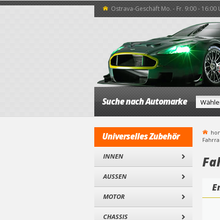
Ostrava-Geschäft Mo. - Fr. 9:00 - 16:00
Suche nach Automarke
ho
Universelles Zubehör
Fahrra
INNEN
Fa
AUSSEN
E
MOTOR
CHASSIS