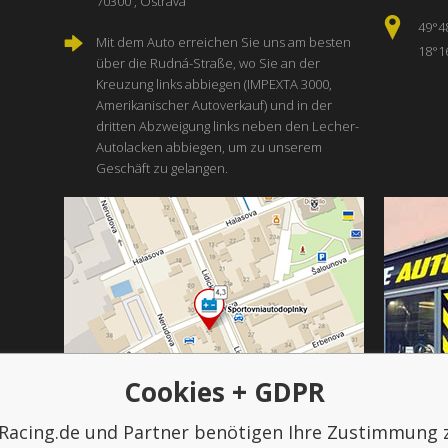
70300 , Ostrava
49°4
Mit dem Auto erreichen Sie uns am besten
18°1
über die Rudná-Straße, wo Sie an der
Kreuzung links abbiegen (IMPEXTA 3000,
Amerikanischer Autoverkauf) und in der
dritten Abzweigung links neben den Lecher-
Autolacken abbiegen, um zu unserem
Geschäft zu gelangen.
Cookies + GDPR
Racing.de und Partner benötigen Ihre Zustimmung 