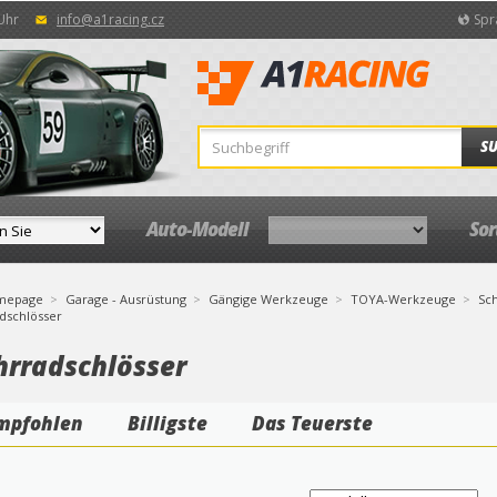
 Uhr
info@a1racing.cz
Spr
S
Auto-Modell
So
mepage
Garage - Ausrüstung
Gängige Werkzeuge
TOYA-Werkzeuge
Sch
dschlösser
hrradschlösser
mpfohlen
Billigste
Das Teuerste