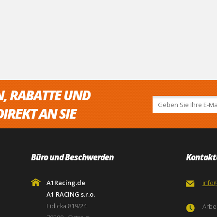
N, RABATTE UND
IREKT AN SIE
Büro und Beschwerden
Kontakt
A1Racing.de
info
A1 RACING s.r.o.
Lidicka 819/24
Arbei