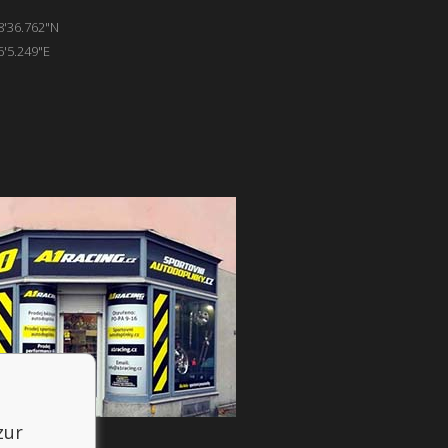
8'36.762"N
6'5.249"E
zur