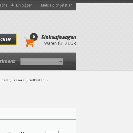
ache
Einloggen
Melde dich jetzt an
0
Einkaufswagen
UCHEN
Waren für 0 EUR
rtiment
lösser, Tresore, Briefkästen