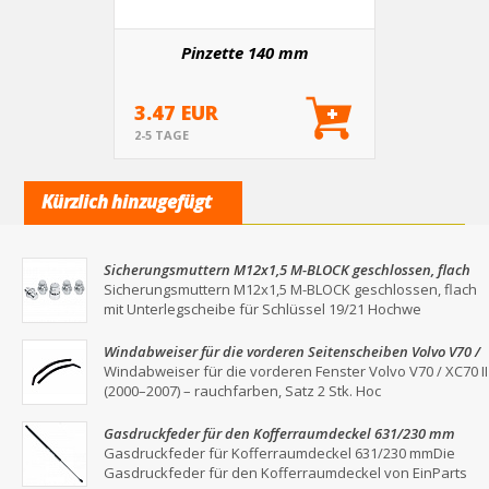
Pinzette 140 mm
3.47 EUR
2-5 TAGE
Kürzlich hinzugefügt
Sicherungsmuttern M12x1,5 M-BLOCK geschlossen, flach
mit Unterlegscheibe für Schlüssel 19/21
Sicherungsmuttern M12x1,5 M-BLOCK geschlossen, flach
mit Unterlegscheibe für Schlüssel 19/21 Hochwe
Windabweiser für die vorderen Seitenscheiben Volvo V70 /
XC70 II (2000–2007) – Rauchgrau, 2er-Set
Windabweiser für die vorderen Fenster Volvo V70 / XC70 II
(2000–2007) – rauchfarben, Satz 2 Stk. Hoc
Gasdruckfeder für den Kofferraumdeckel 631/230 mm
Gasdruckfeder für Kofferraumdeckel 631/230 mmDie
Gasdruckfeder für den Kofferraumdeckel von EinParts