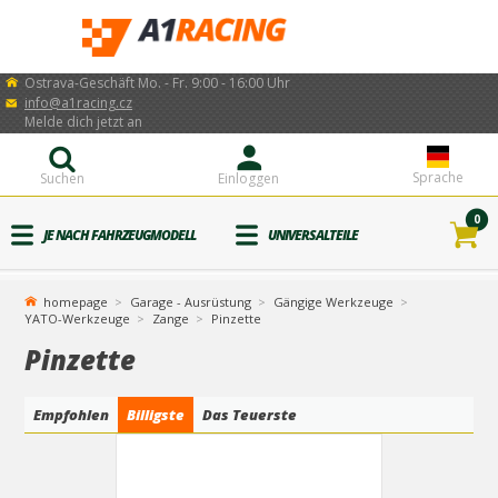
Ostrava-Geschäft Mo. - Fr. 9:00 - 16:00 Uhr
info@a1racing.cz
Melde dich jetzt an
Sprache
Suchen
Einloggen
0
JE NACH FAHRZEUGMODELL
UNIVERSALTEILE
homepage
Garage - Ausrüstung
Gängige Werkzeuge
YATO-Werkzeuge
Zange
Pinzette
Pinzette
Empfohlen
Billigste
Das Teuerste