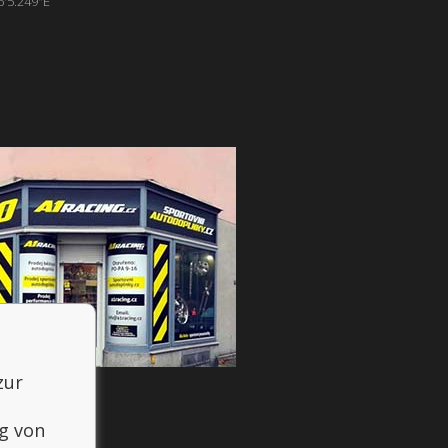
6'5.249"E
zur
g von