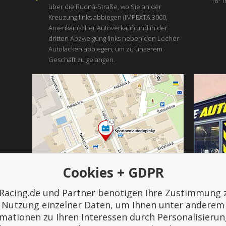
18°1
über die Rudná-Straße, wo Sie an der
Kreuzung links abbiegen (IMPEXTA 3000,
Amerikanischer Autoverkauf) und in der
dritten Abzweigung links neben den Lecher-
Autolacken abbiegen, um zu unserem
Geschäft zu gelangen.
Cookies + GDPR
Racing.de und Partner benötigen Ihre Zustimmung 
Bezahlung und Transport
Nutzung einzelner Daten, um Ihnen unter anderem
rmationen zu Ihren Interessen durch Personalisierun