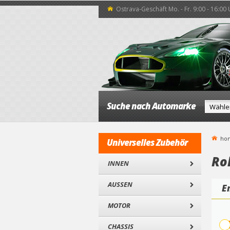
Ostrava-Geschäft Mo. - Fr. 9:00 - 16:00
Suche nach Automarke
ho
Universelles Zubehör
Ro
INNEN
AUSSEN
E
MOTOR
CHASSIS