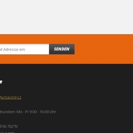
SENDEN
e
@a1racing.cz
tszeiten: Mo - Fr 9:00 - 16:00 Uhr
8'36.762"N