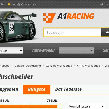
 Uhr
info@a1racing.cz
Spr
S
Auto-Modell
So
mepage
Garage - Ausrüstung
Gängige Werkzeuge
YATO-Werkzeuge
We
hrschneider
mpfohlen
Billigste
Das Teuerste
5
EUR
75
EUR