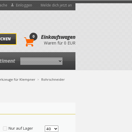
ache
Einloggen
Melde dich jetzt an
0
Einkaufswagen
UCHEN
Waren für 0 EUR
rtiment
rkzeuge für Klempner
Rohrschneider
Nur auf Lager