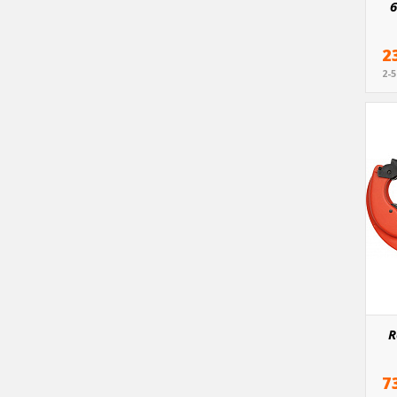
6
2
2-
R
7