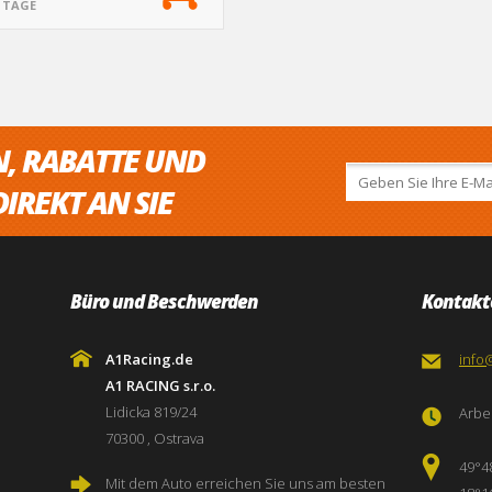
5 TAGE
N, RABATTE UND
IREKT AN SIE
Büro und Beschwerden
Kontakt
A1Racing.de
info
A1 RACING s.r.o.
Lidicka 819/24
Arbei
70300 , Ostrava
49°4
Mit dem Auto erreichen Sie uns am besten