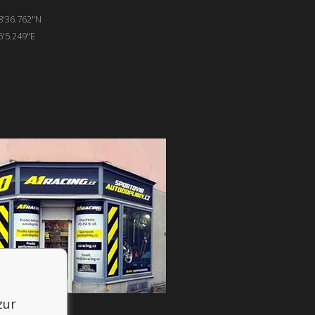
8'36.762"N
6'5.249"E
zur