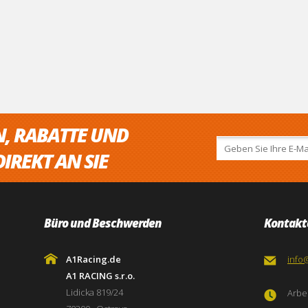
N, RABATTE UND
IREKT AN SIE
Büro und Beschwerden
Kontakt
A1Racing.de
info
A1 RACING s.r.o.
Lidicka 819/24
Arbei