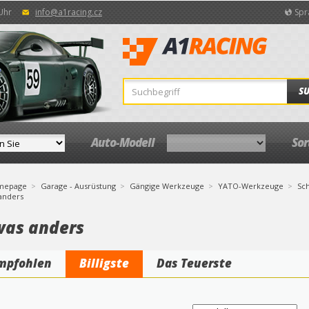
 Uhr
info@a1racing.cz
Spr
S
Auto-Modell
So
mepage
Garage - Ausrüstung
Gängige Werkzeuge
YATO-Werkzeuge
Sch
anders
was anders
mpfohlen
Billigste
Das Teuerste