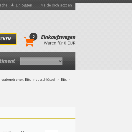
ache
Einloggen
Melde dich jetzt an
0
Einkaufswagen
UCHEN
Waren für 0 EUR
rtiment
raubendreher, Bits, Inbusschlüssel
Bits