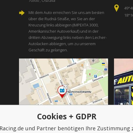
70300 , Ostrava
49°4
Mit dem Auto erreichen Sie uns am besten
18°1
über die Rudná-Straße, wo Sie an der
Kreuzung links abbiegen (IMPEXTA 3000,
Amerikanischer Autoverkauf) und in der
dritten Abzweigung links neben den Lecher-
Autolacken abbiegen, um zu unserem
Geschäft zu gelangen.
Cookies + GDPR
Racing.de und Partner benötigen Ihre Zustimmung 