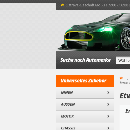
Ostrava-Geschäft Mo. - Fr. 9:00 - 16:00
Suche nach Automarke
ho
Universelles Zubehör
Etwas 
INNEN
Et
AUSSEN
E
MOTOR
CHASSIS