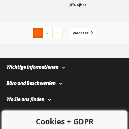
JiříNajbrt
1
2
3
Nächste
4
366
Wichtige Informationen
Büro und Beschwerden
Wo Sie uns finden
Bezahlung und Transport
Cookies + GDPR