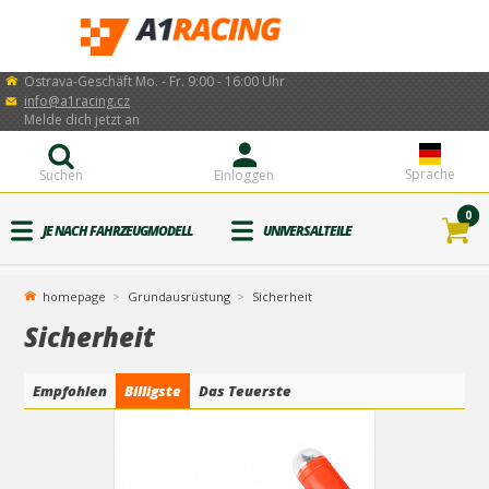
Ostrava-Geschäft Mo. - Fr. 9:00 - 16:00 Uhr
info@a1racing.cz
Melde dich jetzt an
Sprache
Suchen
Einloggen
0
JE NACH FAHRZEUGMODELL
UNIVERSALTEILE
homepage
Grundausrüstung
Sicherheit
Sicherheit
Empfohlen
Billigste
Das Teuerste