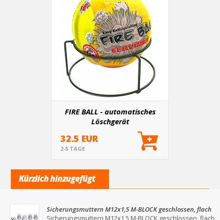
FIRE BALL - automatisches
Löschgerät
32.5 EUR
2-5 TAGE
Kürzlich hinzugefügt
Sicherungsmuttern M12x1,5 M-BLOCK geschlossen, flach
mit Unterlegscheibe für Schlüssel 19/21
Sicherungsmuttern M12x1,5 M-BLOCK geschlossen, flach