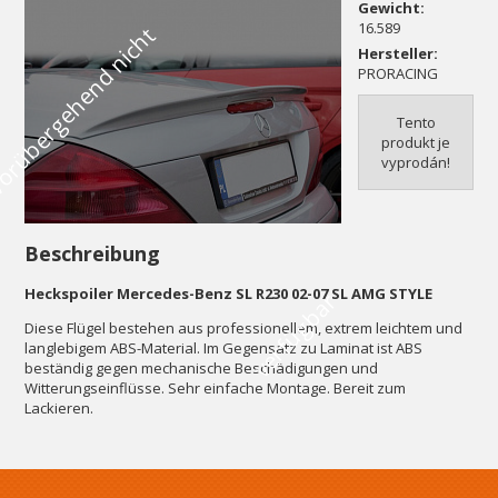
Gewicht:
16.589
V
o
r
ü
b
e
r
g
e
h
e
n
d
n
i
c
h
t
v
e
r
f
ü
g
b
a
Hersteller:
PRORACING
Tento
produkt je
vyprodán!
Beschreibung
Heckspoiler Mercedes-Benz SL R230 02-07 SL AMG STYLE
r
Diese Flügel bestehen aus professionellem, extrem leichtem und
langlebigem ABS-Material. Im Gegensatz zu Laminat ist ABS
beständig gegen mechanische Beschädigungen und
Witterungseinflüsse. Sehr einfache Montage. Bereit zum
Lackieren.