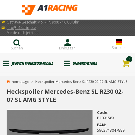
Ostrava-Geschäft Mo. - Fr. 9:00 - 16:00 Uhr
info@a1racing.cz
Melde dich jetzt an
Sprache
Suchen
Einloggen
0
JE NACH FAHRZEUGMODELL
UNIVERSALTEILE
homepage
Heckspoiler Mercedes-Benz SL R230 02-07 SL AMG STYLE
Heckspoiler Mercedes-Benz SL R230 02-
07 SL AMG STYLE
Code:
P109156X
EAN:
5903713047889