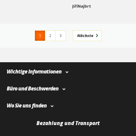
JiříNajbrt
1
2
3
Nächste
4
366
Wichtige Informationen
Büro und Beschwerden
Wo Sie uns finden
Bezahlung und Transport