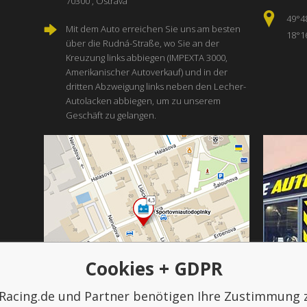
70300 , Ostrava
49°4
Mit dem Auto erreichen Sie uns am besten
18°1
über die Rudná-Straße, wo Sie an der
Kreuzung links abbiegen (IMPEXTA 3000,
Amerikanischer Autoverkauf) und in der
dritten Abzweigung links neben den Lecher-
Autolacken abbiegen, um zu unserem
Geschäft zu gelangen.
Cookies + GDPR
Racing.de und Partner benötigen Ihre Zustimmung 