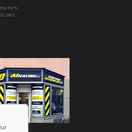
8'36.762"N
6'5.249"E
zur