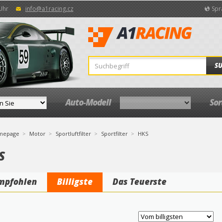
 Uhr
info@a1racing.cz
Spr
S
Auto-Modell
So
mepage
Motor
Sportluftfilter
Sportfilter
HKS
S
mpfohlen
Billigste
Das Teuerste