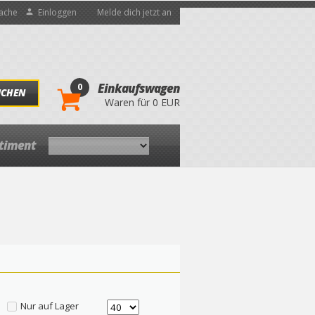
ache
Einloggen
Melde dich jetzt an
0
Einkaufswagen
UCHEN
Waren für 0 EUR
rtiment
Nur auf Lager