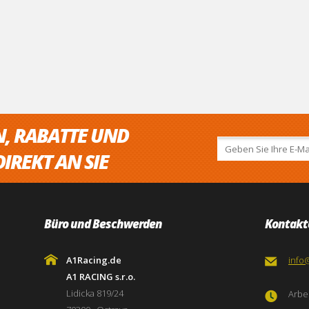
N, RABATTE UND
IREKT AN SIE
Büro und Beschwerden
Kontakt
A1Racing.de
info
A1 RACING s.r.o.
Lidicka 819/24
Arbei