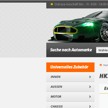
Ostrava-Geschäft Mo. - Fr. 9:00 - 16:00
Suche nach Automarke
ho
Universelles Zubehör
HK
INNEN
AUSSEN
E
MOTOR
CHASSIS