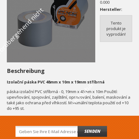
0.000
V
o
r
ü
b
e
r
g
e
h
e
n
d
n
i
c
h
t
v
e
r
f
ü
g
b
a
Hersteller:
Tento
produkt je
vyprodán!
Beschreibung
Izolační páska PVC 48mm x 10m x 19mm stříbrná
r
páska izolační PVC stříbrná - 0, 19mm x 48mm x 10m Použití:
upevňování, spojování, zajištění, opravování, balení, maskování a
také jako ochrana před vlhkostí. Maximální teplota použití od +10
do +95 st.
SENDEN