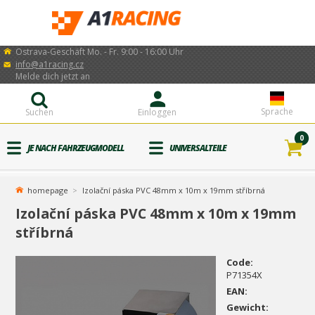
Ostrava-Geschäft Mo. - Fr. 9:00 - 16:00 Uhr
info@a1racing.cz
Melde dich jetzt an
Sprache
Suchen
Einloggen
0
JE NACH FAHRZEUGMODELL
UNIVERSALTEILE
homepage
Izolační páska PVC 48mm x 10m x 19mm stříbrná
Izolační páska PVC 48mm x 10m x 19mm
stříbrná
Code:
P71354X
EAN:
Gewicht: