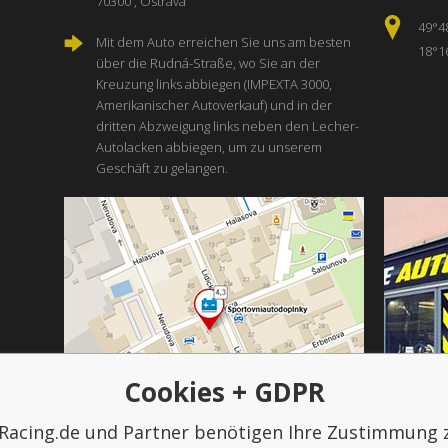
70300 , Ostrava
49°4
Mit dem Auto erreichen Sie uns am besten
18°1
über die Rudná-Straße, wo Sie an der
Kreuzung links abbiegen (IMPEXTA 3000,
Amerikanischer Autoverkauf) und in der
dritten Abzweigung links neben den Lecher-
Autolacken abbiegen, um zu unserem
Geschäft zu gelangen.
Cookies + GDPR
Racing.de und Partner benötigen Ihre Zustimmung 