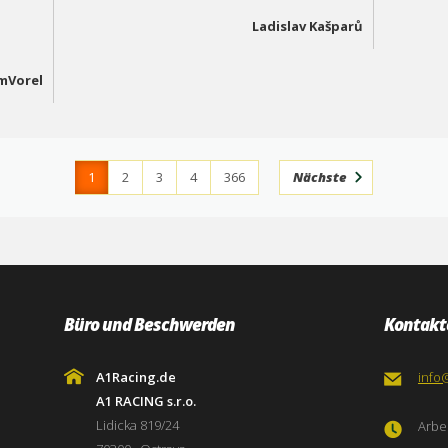
Ladislav Kašparů
mVorel
1
2
3
4
366
Nächste
Büro und Beschwerden
Kontakt
A1Racing.de
info
A1 RACING s.r.o.
Lidicka 819/24
Arbei