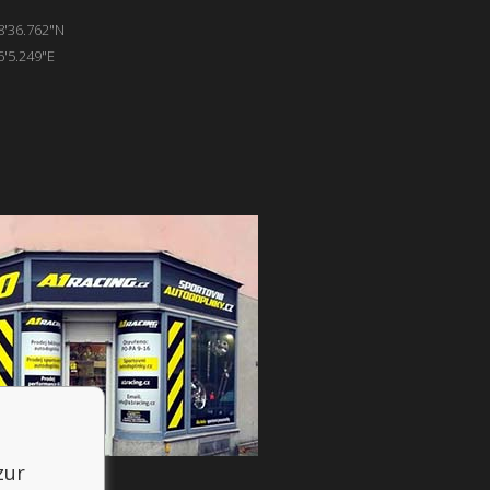
8'36.762"N
6'5.249"E
zur