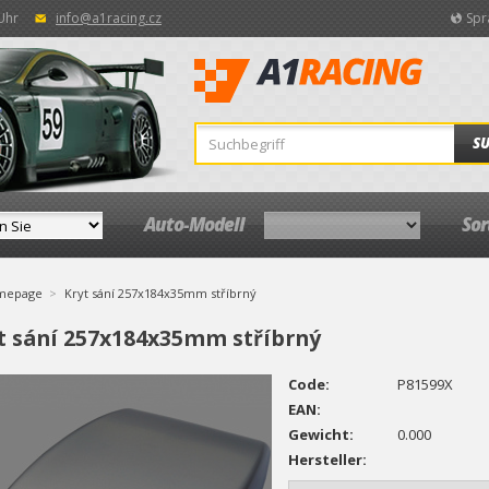
 Uhr
info@a1racing.cz
Spr
S
Auto-Modell
So
mepage
Kryt sání 257x184x35mm stříbrný
t sání 257x184x35mm stříbrný
Code:
P81599X
EAN:
Gewicht:
0.000
Hersteller: