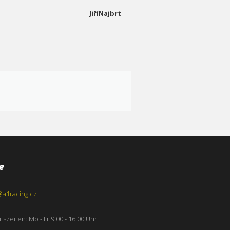
JiříNajbrt
e
@a1racing.cz
tszeiten: Mo - Fr 9:00 - 16:00 Uhr