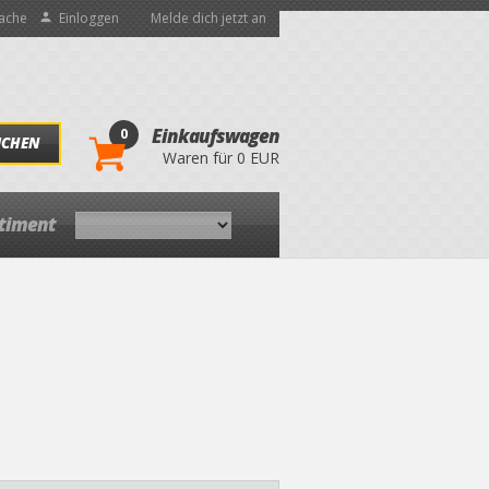
ache
Einloggen
Melde dich jetzt an
0
Einkaufswagen
UCHEN
Waren für 0 EUR
rtiment