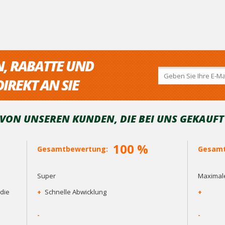
N, RABATTE UND
IREKT AN SIE
ON UNSEREN KUNDEN, DIE BEI ​​UNS GEKAUF
100 %
Gesamtbewertung:
Gesamt
Super
Maximale
die
+
Schnelle Abwicklung
+
-
-