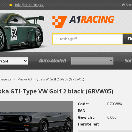
 Uhr
info@a1racing.cz
Spr
S
Auto-Modell
So
mepage
Maska GTI-Type VW Golf 2 black (GRVW05)
ka GTI-Type VW Golf 2 black (GRVW05)
Code:
P70388X
EAN:
Gewicht:
0.000
Hersteller: