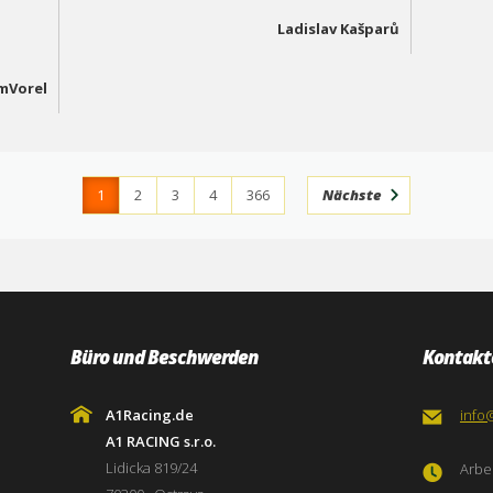
Ladislav Kašparů
mVorel
1
2
3
4
366
Nächste
Büro und Beschwerden
Kontakt
A1Racing.de
info
A1 RACING s.r.o.
Lidicka 819/24
Arbei