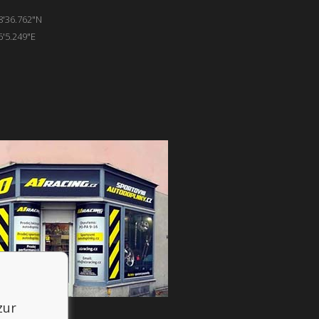
8'36.762"N
6'5.249"E
zur