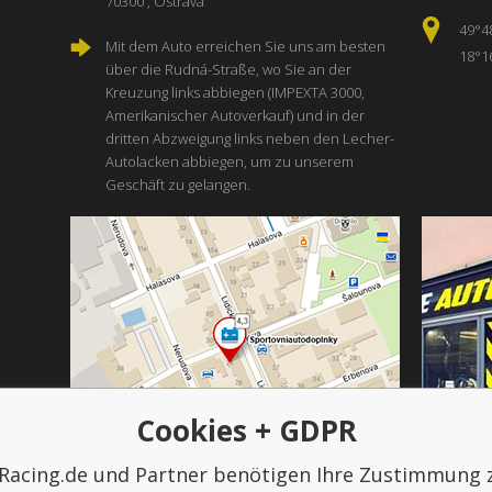
70300 , Ostrava
49°4
Mit dem Auto erreichen Sie uns am besten
18°1
über die Rudná-Straße, wo Sie an der
Kreuzung links abbiegen (IMPEXTA 3000,
Amerikanischer Autoverkauf) und in der
dritten Abzweigung links neben den Lecher-
Autolacken abbiegen, um zu unserem
Geschäft zu gelangen.
Cookies + GDPR
Racing.de und Partner benötigen Ihre Zustimmung 