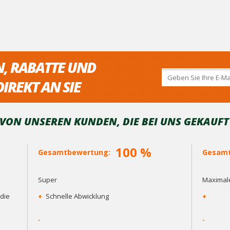
N, RABATTE UND
IREKT AN SIE
ON UNSEREN KUNDEN, DIE BEI ​​UNS GEKAUF
100 %
Gesamtbewertung:
Gesamt
Super
Maximale
die
+
Schnelle Abwicklung
+
-
-