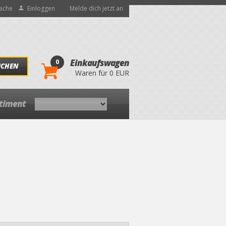
ache
Einloggen
Melde dich jetzt an
0
Einkaufswagen
UCHEN
Waren für 0 EUR
rtiment