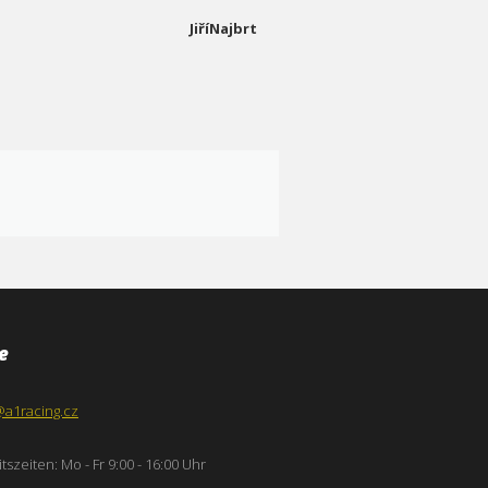
JiříNajbrt
e
@a1racing.cz
tszeiten: Mo - Fr 9:00 - 16:00 Uhr