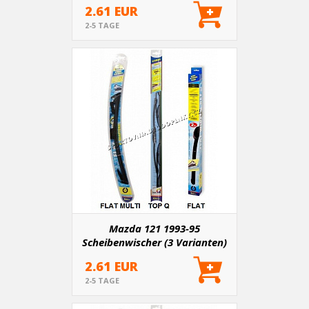
Varianten). Hinweis: Der
2.61 EUR
Scheibenwischer für den
2-5 TAGE
Beifahrer ist 450 mm groß
Mazda 121 1993-95
Scheibenwischer (3 Varianten)
2.61 EUR
2-5 TAGE