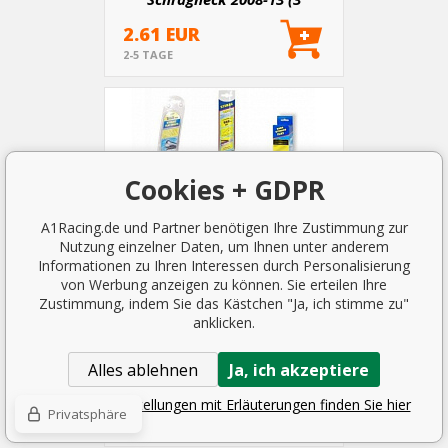
Varianten)
2.61 EUR
2-5 TAGE
Cookies + GDPR
A1Racing.de und Partner benötigen Ihre Zustimmung zur
Nutzung einzelner Daten, um Ihnen unter anderem
Informationen zu Ihren Interessen durch Personalisierung
von Werbung anzeigen zu können. Sie erteilen Ihre
Zustimmung, indem Sie das Kästchen "Ja, ich stimme zu"
anklicken.
Mazda 3 Schrägheck 2013-...
Alles ablehnen
Ja, ich akzeptiere
Scheibenwischer (3 Varianten)
2.61 EUR
Detaillierte Einstellungen mit Erläuterungen finden Sie hier
Privatsphäre
2-5 TAGE