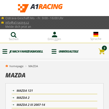
Ostrava-Geschäft Mo. - Fr. 9:00 - 16:00 Uhr
info@a1racing.cz
Melde dich jetzt an
Sprache
Suchen
Einloggen
0
JE NACH FAHRZEUGMODELL
UNIVERSALTEILE
homepage
MAZDA
MAZDA
MAZDA 121
MAZDA 2
MAZDA 2 III 2007-14