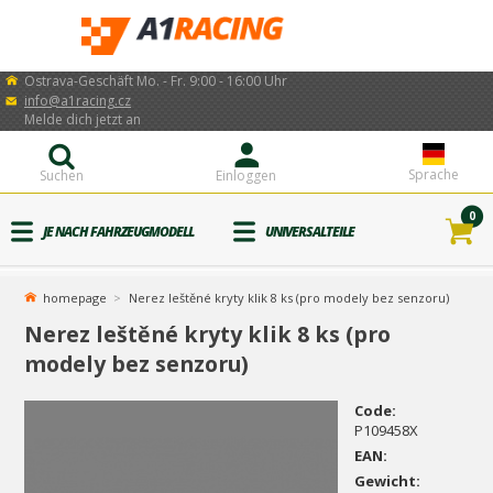
Ostrava-Geschäft Mo. - Fr. 9:00 - 16:00 Uhr
info@a1racing.cz
Melde dich jetzt an
Sprache
Suchen
Einloggen
0
JE NACH FAHRZEUGMODELL
UNIVERSALTEILE
homepage
Nerez leštěné kryty klik 8 ks (pro modely bez senzoru)
Nerez leštěné kryty klik 8 ks (pro
modely bez senzoru)
Code:
P109458X
EAN:
Gewicht: