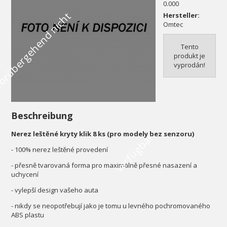
0.000
V
o
r
ü
b
e
r
g
e
h
e
n
d
n
i
c
h
t
v
e
r
f
ü
g
b
a
Hersteller:
Omtec
Tento
produkt je
vyprodán!
Beschreibung
Nerez leštěné kryty klik 8 ks (pro modely bez senzoru)
r
- 100% nerez leštěné provedení
- přesně tvarovaná forma pro maximálně přesné nasazení a
uchycení
- vylepší design vašeho auta
- nikdy se neopotřebují jako je tomu u levného pochromovaného
ABS plastu