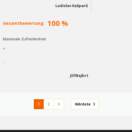
Ladislav Kašparů
100 %
Gesamtbewertung:
Maximale Zufriedenheit
+
-
JiříNajbrt
1
2
3
Nächste
4
366