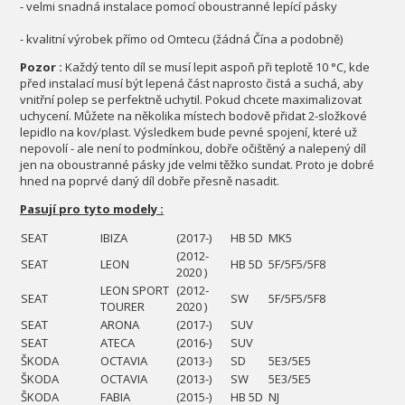
- velmi snadná instalace pomocí oboustranné lepící pásky
- kvalitní výrobek přímo od Omtecu (žádná Čína a podobně)
Pozor :
Každý tento díl se musí lepit aspoň při teplotě 10 °C, kde
před instalací musí být lepená část naprosto čistá a suchá, aby
vnitřní polep se perfektně uchytil. Pokud chcete maximalizovat
uchycení. Můžete na několika místech bodově přidat 2-složkové
lepidlo na kov/plast. Výsledkem bude pevné spojení, které už
nepovolí - ale není to podmínkou, dobře očištěný a nalepený díl
jen na oboustranné pásky jde velmi těžko sundat. Proto je dobré
hned na poprvé daný díl dobře přesně nasadit.
Pasují pro tyto modely :
SEAT
IBIZA
(2017-)
HB 5D
MK5
(2012-
SEAT
LEON
HB 5D
5F/5F5/5F8
2020 )
LEON SPORT
(2012-
SEAT
SW
5F/5F5/5F8
TOURER
2020 )
SEAT
ARONA
(2017-)
SUV
SEAT
ATECA
(2016-)
SUV
ŠKODA
OCTAVIA
(2013-)
SD
5E3/5E5
ŠKODA
OCTAVIA
(2013-)
SW
5E3/5E5
ŠKODA
FABIA
(2015-)
HB 5D
NJ