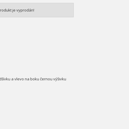
rodukt je vyprodán!
odšívku a vlevo na boku černou výšivku