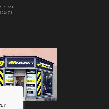
8'36.762"N
6'5.249"E
zur