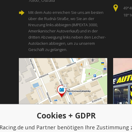
70300 , Ostrava
49°4
Mit dem Auto erreichen Sie uns am besten
18°1
über die Rudná-Straße, wo Sie an der
Kreuzung links abbiegen (IMPEXTA 3000,
Amerikanischer Autoverkauf) und in der
dritten Abzweigung links neben den Lecher-
Autolacken abbiegen, um zu unserem
Geschäft zu gelangen.
Cookies + GDPR
Racing.de und Partner benötigen Ihre Zustimmung 