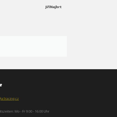
JiříNajbrt
e
@a1racing.cz
tszeiten: Mo - Fr 9:00 - 16:00 Uhr