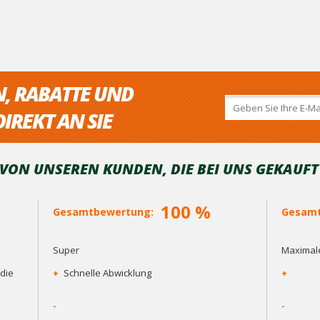
N, RABATTE UND
IREKT AN SIE
ON UNSEREN KUNDEN, DIE BEI ​​UNS GEKAUF
100 %
Gesamtbewertung:
Gesamt
Super
Maximale
die
+
Schnelle Abwicklung
+
-
-