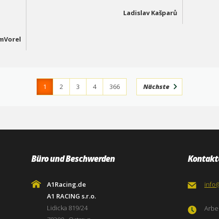
Ladislav Kašparů
mVorel
1
2
3
4
366
Nächste
Büro und Beschwerden
Kontakt
A1Racing.de
info
A1 RACING s.r.o.
Lidicka 819/24
Arbei