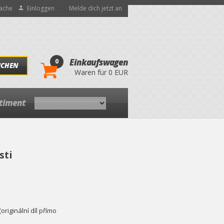
ache
Einloggen
Melde dich jetzt an
0
Einkaufswagen
UCHEN
Waren für 0 EUR
rtiment
sti
riginální díl přímo