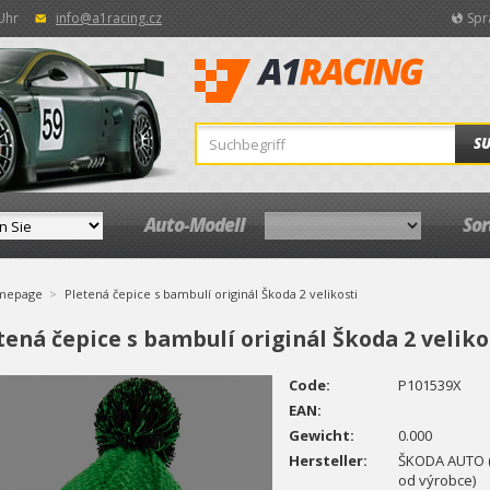
 Uhr
info@a1racing.cz
Spr
S
Auto-Modell
So
mepage
Pletená čepice s bambulí originál Škoda 2 velikosti
tená čepice s bambulí originál Škoda 2 veliko
Code:
P101539X
EAN:
Gewicht:
0.000
Hersteller:
ŠKODA AUTO (o
od výrobce)