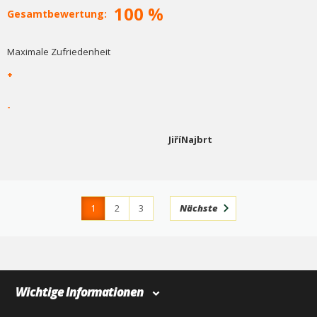
100 %
Gesamtbewertung:
Maximale Zufriedenheit
+
-
JiříNajbrt
1
2
3
Nächste
4
366
Wichtige Informationen