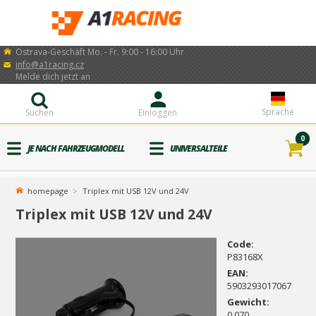
Ostrava-Geschäft Mo. - Fr. 9:00 - 16:00 Uhr
info@a1racing.cz
Melde dich jetzt an
Sprache
Suchen
Einloggen
0
JE NACH FAHRZEUGMODELL
UNIVERSALTEILE
homepage
Triplex mit USB 12V und 24V
Triplex mit USB 12V und 24V
Code:
P83168X
EAN:
5903293017067
Gewicht:
0.070