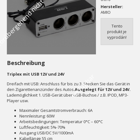
V
o
r
ü
b
e
r
g
e
h
e
n
d
n
i
c
h
t
v
e
r
f
ü
g
b
a
Hersteller:
AMIO
Tento
produkt je
vyprodán!
Beschreibung
Triplex mit USB 12V und 24V
r
Dreifach mit USB: Anschluss für bis zu 3. Stecken Sie das Gerät in
den Zigarettenanzünder des Autos.
Ausgelegt für 12V und 24V.
Lademöglichkeit 1. USB-Gerät über USB-Buchse./ z.B. IPOD, MP3-
Player usw.
Maximaler Gesamtstromverbrauch: 6A
Nennleistung: 60W
Arbeitsbedingungen: Temperatur 0°C – 60°C
Luftfeuchtigkeit: 5%-70%
Ausgang USB/DC 5V/1000mA
Kabellänge 55 cm