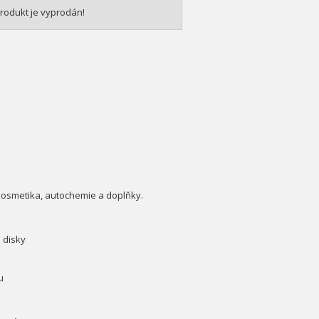
rodukt je vyprodán!
kosmetika, autochemie a doplňky.
é disky
u