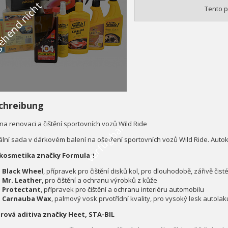
V
o
r
ü
b
e
r
g
e
h
e
n
d
n
i
c
h
t
v
e
r
f
ü
g
b
a
Tento p
chreibung
na renovaci a čištění sportovních vozů Wild Ride
r
ální sada v dárkovém balení na ošetření sportovních vozů Wild Ride. Auto
kosmetika značky Formula 1
Black Wheel
, přípravek pro čištění disků kol, pro dlouhodobě, zářivě čist
Mr. Leather
, pro čištění a ochranu výrobků z kůže
Protectant
, přípravek pro čištění a ochranu interiéru automobilu
Carnauba Wax
, palmový vosk prvotřídní kvality, pro vysoký lesk autolak
ová aditiva značky Heet, STA-BIL