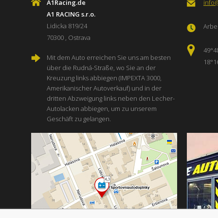
A1Racing.de
info
A1 RACING s.r.o.
Lidicka 819/24
Arbei
70300 , Ostrava
49°4
Mit dem Auto erreichen Sie uns am besten
18°1
über die Rudná-Straße, wo Sie an der
Kreuzung links abbiegen (IMPEXTA 3000,
Amerikanischer Autoverkauf) und in der
dritten Abzweigung links neben den Lecher-
Autolacken abbiegen, um zu unserem
Geschäft zu gelangen.