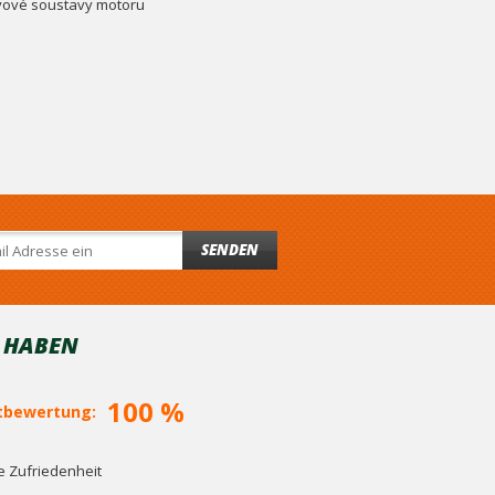
livové soustavy motoru
SENDEN
T HABEN
100 %
bewertung:
 Zufriedenheit