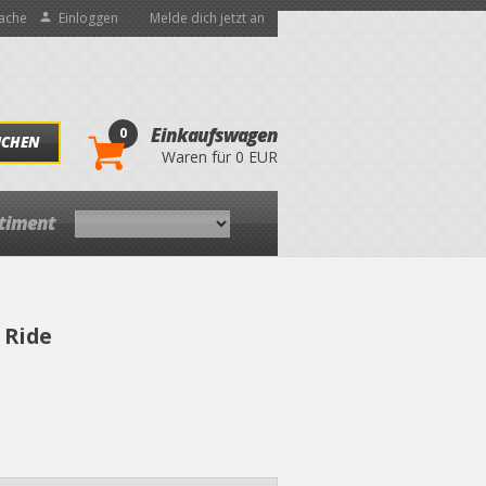
ache
Einloggen
Melde dich jetzt an
0
Einkaufswagen
UCHEN
Waren für 0 EUR
rtiment
 Ride