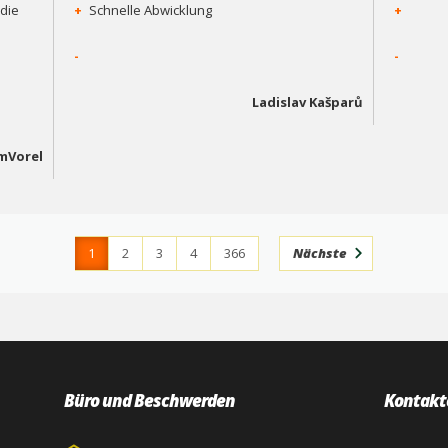
die
+
Schnelle Abwicklung
+
-
-
Ladislav Kašparů
mVorel
1
2
3
4
366
Nächste
Büro und Beschwerden
Kontakt