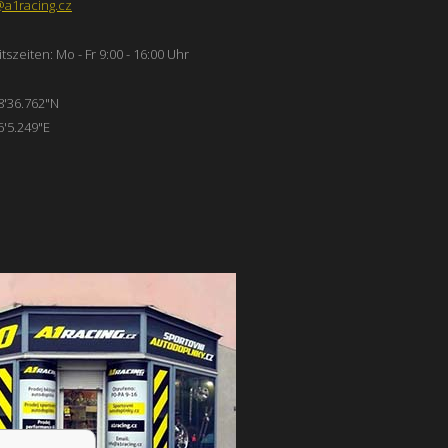
@a1racing.cz
tszeiten: Mo - Fr 9:00 - 16:00 Uhr
8'36.762"N
6'5.249"E