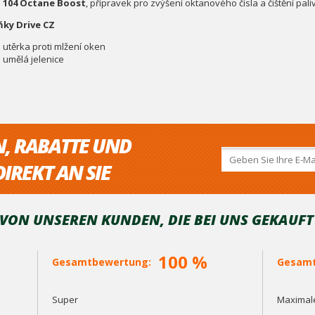
104 Octane Boost
, přípravek pro zvýšení oktanového čísla a čištění pa
ky Drive CZ
utěrka proti mlžení oken
umělá jelenice
N, RABATTE UND
IREKT AN SIE
ON UNSEREN KUNDEN, DIE BEI ​​UNS GEKAUF
100 %
Gesamtbewertung:
Gesamt
Super
Maximale