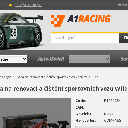
 Uhr
info@a1racing.cz
Spr
S
Auto-Modell
So
mepage
Sada na renovaci a čištění sportovních vozů Wild Ride
a na renovaci a čištění sportovních vozů Wild
Code:
P102493X
EAN:
Gewicht:
0.000
Hersteller:
COMPASS