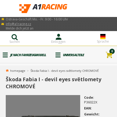
Ostrava-Geschäft Mo. - Fr. 9:00 - 16:00 Uhr
info@a1racing.cz
Melde dich jetzt an
Sprache
Suchen
Einloggen
0
JE NACH FAHRZEUGMODELL
UNIVERSALTEILE
homepage
Škoda Fabia I - devil eyes světlomety CHROMOVÉ
Škoda Fabia I - devil eyes světlomety
CHROMOVÉ
Code:
P36022X
EAN:
Gewicht: