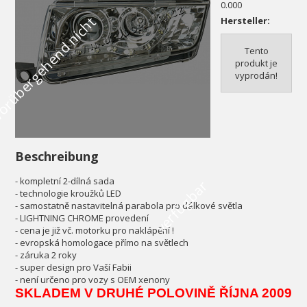
0.000
V
o
r
ü
b
e
r
g
e
h
e
n
d
n
i
c
h
t
v
e
r
f
ü
g
b
a
Hersteller:
Tento
produkt je
vyprodán!
Beschreibung
- kompletní 2-dílná sada
r
- technologie kroužků LED
- samostatně nastavitelná parabola pro dálkové světla
- LIGHTNING CHROME provedení
- cena je již vč. motorku pro naklápění !
- evropská homologace přímo na světlech
- záruka 2 roky
- super design pro Vaší Fabii
- není určeno pro vozy s OEM xenony
SKLADEM V DRUHÉ POLOVINĚ ŘÍJNA 2009