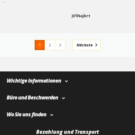
-
JiříNajbrt
1
2
3
Nächste
4
366
Wichtige Informationen
Büro und Beschwerden
Wo Sie uns finden
Bezahlung und Transport