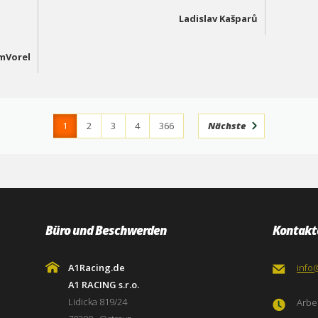
Ladislav Kašparů
mVorel
1
2
3
4
366
Nächste
Büro und Beschwerden
Kontakt
A1Racing.de
info
A1 RACING s.r.o.
Lidicka 819/24
Arbei