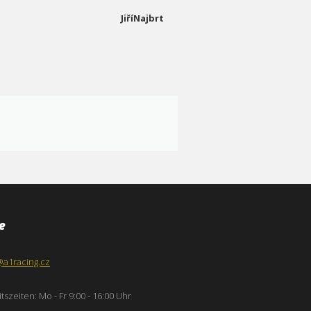
JiříNajbrt
e
@a1racing.cz
tszeiten: Mo - Fr 9:00 - 16:00 Uhr