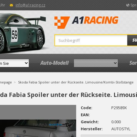
 Uhr
info@a1racing.cz
Spr
S
Auto-Modell
So
mepage
Skoda Fabia Spoiler unter der Rückseite. Limousine/Kombi-Stoßstange
da Fabia Spoiler unter der Rückseite. Limo
Code:
P29589X
EAN:
Gewicht:
0.000
Hersteller:
AUTOSTYL