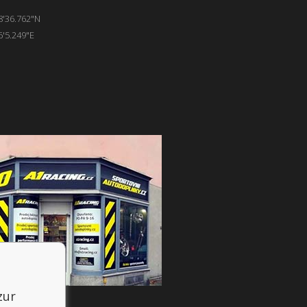
8'36.762"N
6'5.249"E
zur