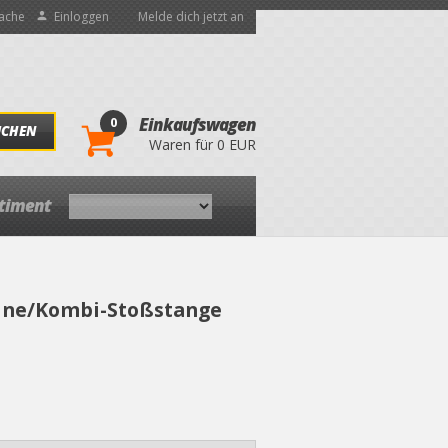
ache
Einloggen
Melde dich jetzt an
0
Einkaufswagen
UCHEN
Waren für 0 EUR
rtiment
usine/Kombi-Stoßstange