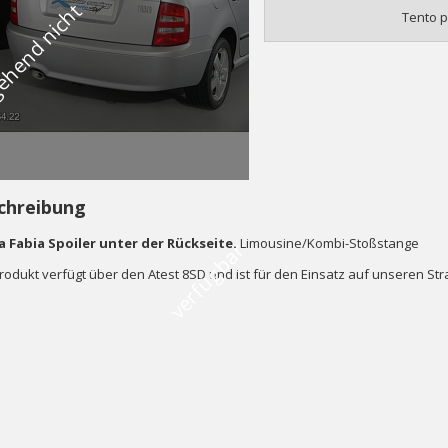
V
o
r
ü
b
e
r
g
e
h
e
n
d
n
i
c
h
t
v
e
r
f
ü
g
b
a
Tento p
chreibung
 Fabia Spoiler unter der Rückseite.
Limousine/Kombi-Stoßstange
r
rodukt verfügt über den Atest 8SD und ist für den Einsatz auf unseren St