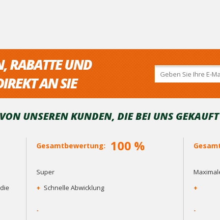
N, RABATTE UND
IREKT AN SIE
ON UNSEREN KUNDEN, DIE BEI ​​UNS GEKAUF
100 %
Gesamtbewertung:
Gesamt
Super
Maximale
die
+
Schnelle Abwicklung
+
-
-