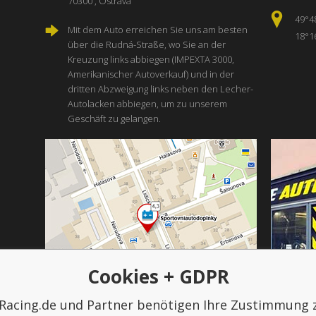
70300 , Ostrava
49°4
Mit dem Auto erreichen Sie uns am besten
18°1
über die Rudná-Straße, wo Sie an der
Kreuzung links abbiegen (IMPEXTA 3000,
Amerikanischer Autoverkauf) und in der
dritten Abzweigung links neben den Lecher-
Autolacken abbiegen, um zu unserem
Geschäft zu gelangen.
Cookies + GDPR
Racing.de und Partner benötigen Ihre Zustimmung 