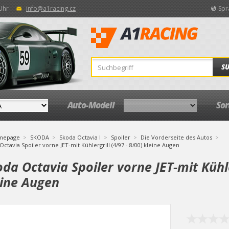
 Uhr
info@a1racing.cz
Spr
S
Auto-Modell
So
mepage
SKODA
Skoda Octavia I
Spoiler
Die Vorderseite des Autos
Octavia Spoiler vorne JET-mit Kühlergrill (4/97 - 8/00) kleine Augen
da Octavia Spoiler vorne JET-mit Kühle
eine Augen