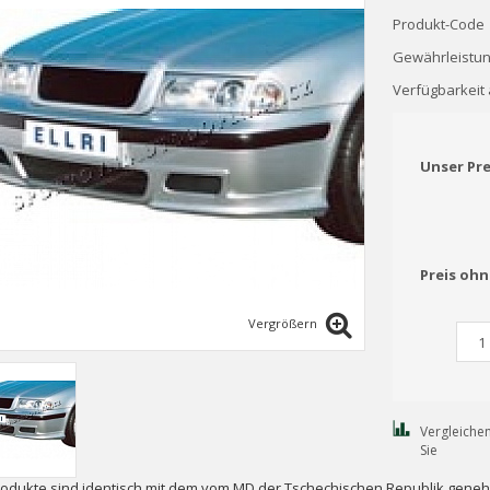
Produkt-Code
Gewährleistun
Verfügbarkeit 
Unser Pr
Preis oh
Vergrößern
Vergleiche
Sie
rodukte sind identisch mit dem vom MD der Tschechischen Republik geneh