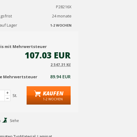
P28216X
gsfrist
24 monate
auf Lager
1-2 WOCHEN
eis mit Mehrwertsteuer
107.03 EUR
2 547.31 Kč
89.94 EUR
ne Mehrwertsteuer
KAUFEN
St.
1-2 WOCHEN
n
Siehe
migten TypMaterial: Laminat