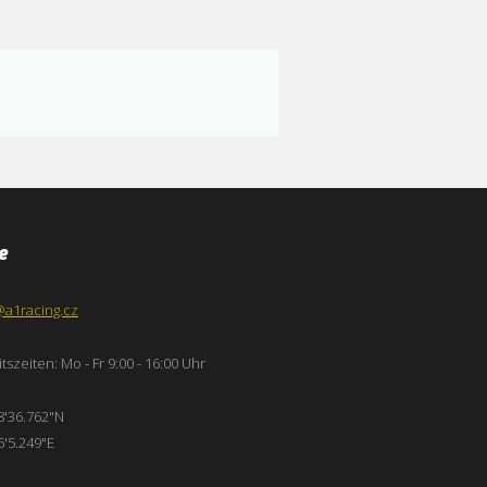
e
@a1racing.cz
tszeiten: Mo - Fr 9:00 - 16:00 Uhr
8'36.762"N
6'5.249"E