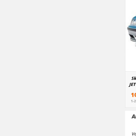
Sk
JET
1
1-
A
V