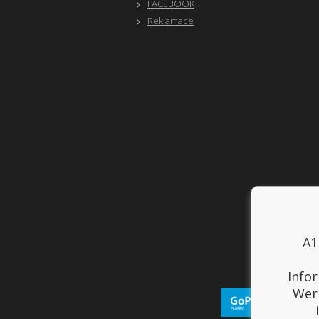
FACEBOOK
Reklamace
A1
Info
Werb