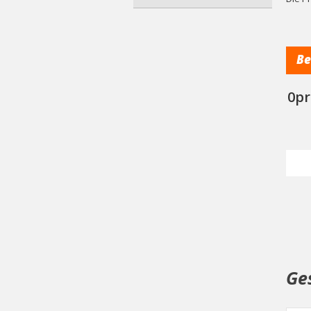
Be
0pr
Ge