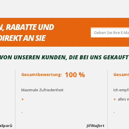
N, RABATTE UND
IREKT AN SIE
ON UNSEREN KUNDEN, DIE BEI ​​UNS GEKAUF
100 %
Gesamtbewertung:
Gesamt
Maximale Zufriedenheit
Ich empf
+
+
alles 
-
-
Kašparů
JiříNajbrt