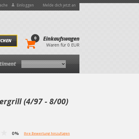
ache
Einloggen
Melde dich jetzt an
0
Einkaufswagen
UCHEN
Waren für 0 EUR
rtiment
rgrill (4/97 - 8/00)
0%
Ihre Bewertung hinzufügen