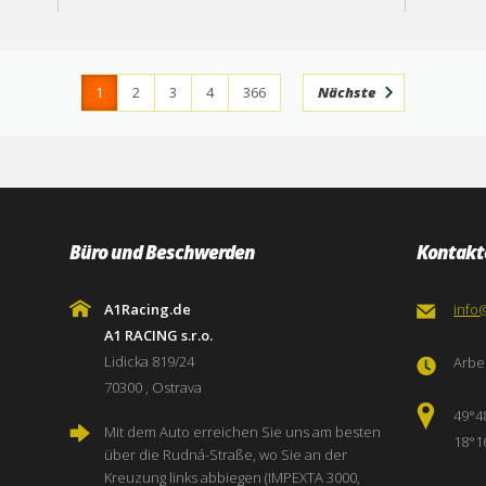
1
2
3
4
366
Nächste
Büro und Beschwerden
Kontakt
A1Racing.de
info
A1 RACING s.r.o.
Lidicka 819/24
Arbei
70300 , Ostrava
49°4
Mit dem Auto erreichen Sie uns am besten
18°1
über die Rudná-Straße, wo Sie an der
Kreuzung links abbiegen (IMPEXTA 3000,