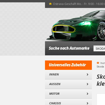
Ostrava-Geschäft Mo. - Fr. 9:00 - 16:00
Suche nach Automarke
ho
Universelles Zubehör
Skoda 
INNEN
Sko
kl
AUSSEN
MOTOR
CHASSIS