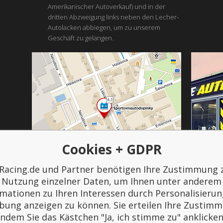
Amerikanischer Autoverkauf) und in der
dritten Abzweigung links neben den Lecher-
Autolacken abbiegen, um zu unserem
Geschäft zu gelangen.
Cookies + GDPR
Racing.de und Partner benötigen Ihre Zustimmung 
Bezahlung und Transport
Nutzung einzelner Daten, um Ihnen unter anderem
rmationen zu Ihren Interessen durch Personalisierun
ung anzeigen zu können. Sie erteilen Ihre Zustim
indem Sie das Kästchen "Ja, ich stimme zu" anklicken