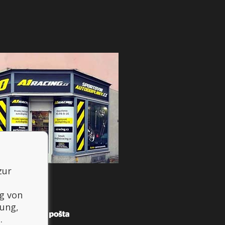
zur
g von
mung,
.