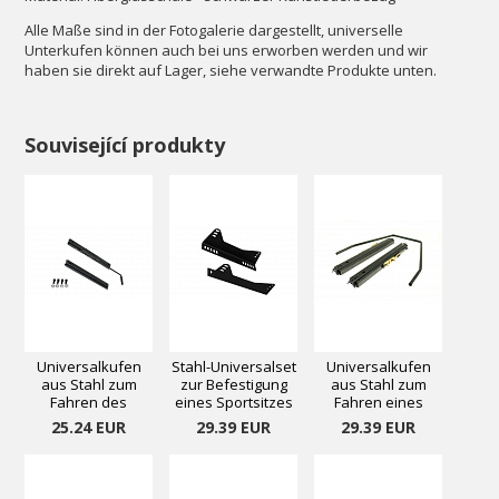
Alle Maße sind in der Fotogalerie dargestellt, universelle
Unterkufen können auch bei uns erworben werden und wir
haben sie direkt auf Lager, siehe verwandte Produkte unten.
Související produkty
Universalkufen
Stahl-Universalset
Universalkufen
aus Stahl zum
zur Befestigung
aus Stahl zum
Fahren des
eines Sportsitzes
Fahren eines
Sportsitzes II
2
Sportsitzes
25.24 EUR
29.39 EUR
29.39 EUR