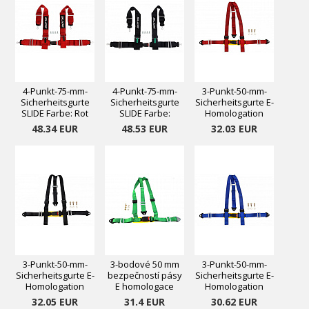
4-Punkt-75-mm-
4-Punkt-75-mm-
3-Punkt-50-mm-
Sicherheitsgurte
Sicherheitsgurte
Sicherheitsgurte E-
SLIDE Farbe: Rot
SLIDE Farbe:
Homologation
Schwarz
Farbe: Rot
48.34 EUR
48.53 EUR
32.03 EUR
3-Punkt-50-mm-
3-bodové 50 mm
3-Punkt-50-mm-
Sicherheitsgurte E-
bezpečností pásy
Sicherheitsgurte E-
Homologation
E homologace
Homologation
Farbe: Schwarz
Barva: zelená
Farbe: Blau
32.05 EUR
31.4 EUR
30.62 EUR