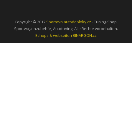
Copyright © 2017
Sportovniautodoplnky.cz
- Tuning-Shop,
Sportwagenzubehör, Autotuning. Alle Rechte vorbehalten.
Eshops & webseiten
BINARGON.cz