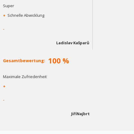
Super
+
Schnelle Abwicklung
-
Ladislav Kašparů
100 %
Gesamtbewertung:
Maximale Zufriedenheit
+
-
JiříNajbrt