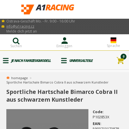
Ostrava-Geschäft Mo. - Fr. 9:00 - 16:00 Uhr
info@a1racing.cz
Melde dich jetzt an
Sprache
Suchen
Einloggen
0
JE NACH FAHRZEUGMODELL
UNIVERSALTEILE
homepage
Sportliche Hartschale Bimarco Cobra II aus schwarzem Kunstleder
Sportliche Hartschale Bimarco Cobra II
aus schwarzem Kunstleder
Code:
P102853X
EAN:
5903713173878