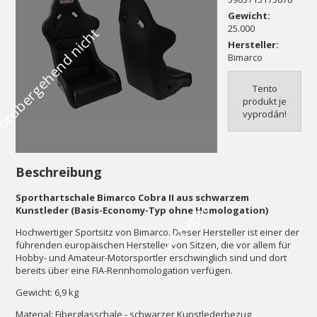
Gewicht:
25.000
V
o
r
ü
b
e
r
g
e
h
e
n
d
n
i
c
h
t
v
e
r
f
ü
g
b
a
Hersteller:
Bimarco
Tento
produkt je
vyprodán!
Beschreibung
Sporthartschale Bimarco Cobra II aus schwarzem
r
Kunstleder (Basis-Economy-Typ ohne Homologation)
Hochwertiger Sportsitz von Bimarco. Dieser Hersteller ist einer der
führenden europäischen Hersteller von Sitzen, die vor allem für
Hobby- und Amateur-Motorsportler erschwinglich sind und dort
bereits über eine FIA-Rennhomologation verfügen.
Gewicht: 6,9 kg
Material: Fiberglasschale - schwarzer Kunstlederbezug