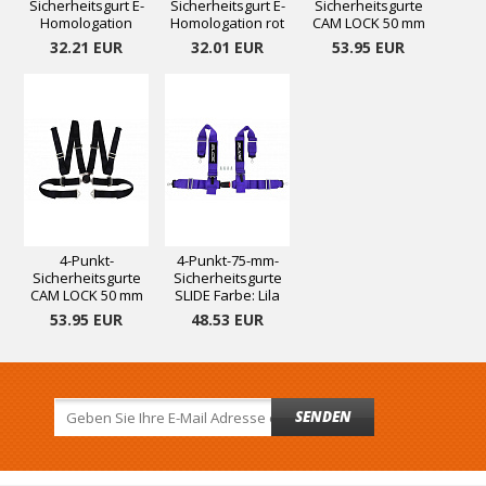
Sicherheitsgurt E-
Sicherheitsgurt E-
Sicherheitsgurte
Homologation
Homologation rot
CAM LOCK 50 mm
schwarz
rot
32.21 EUR
32.01 EUR
53.95 EUR
4-Punkt-
4-Punkt-75-mm-
Sicherheitsgurte
Sicherheitsgurte
CAM LOCK 50 mm
SLIDE Farbe: Lila
schwarz
53.95 EUR
48.53 EUR
SENDEN