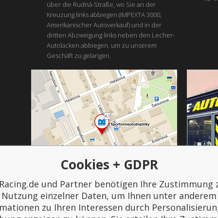
über die Rudná-Straße, wo Sie an der
Kreuzung links abbiegen (IMPEXTA 3000,
Amerikanischer Autoverkauf) und in der
dritten Abzweigung links neben den Lecher-
Autolacken abbiegen, um zu unserem
Geschäft zu gelangen.
Cookies + GDPR
Racing.de und Partner benötigen Ihre Zustimmung 
Bezahlung und Transport
Nutzung einzelner Daten, um Ihnen unter anderem
rmationen zu Ihren Interessen durch Personalisierun