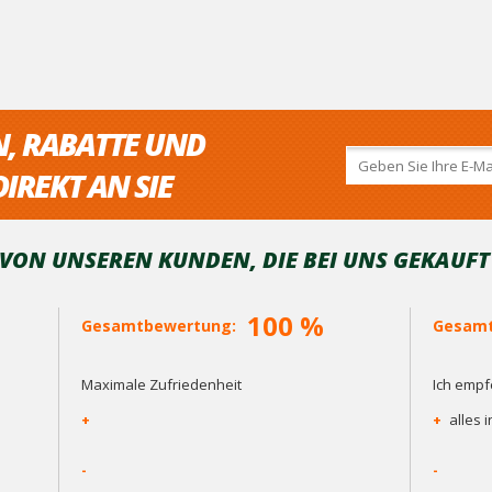
N, RABATTE UND
IREKT AN SIE
ON UNSEREN KUNDEN, DIE BEI ​​UNS GEKAUF
100 %
Gesamtbewertung:
Gesamt
Maximale Zufriedenheit
Ich empf
+
+
alles 
-
-