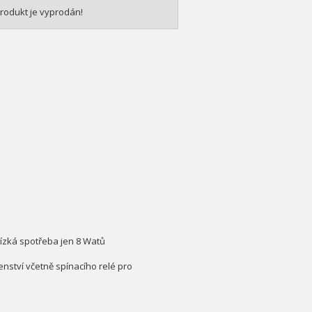
rodukt je vyprodán!
nízká spotřeba jen 8 Watů
enství včetně spínacího relé pro