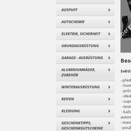
AUSPUFF
AUTOCHEMIE
ELEKTRIK, SICHERHEIT
GRUNDAUSRÜSTUNG
GARAGE - AUSRÜSTUNG
Bes
ALUMINIUMRÄDER,
Světl
ZUBEHÖR
- před
- hom
WINTERAUSRÜSTUNG
- prů
- ide
REIFEN
- sup
- tes
KLEIDUNG
- kaž
autom
- mas
GESCHENKTIPPS,
- použ
GESCHENKGUTSCHEINE