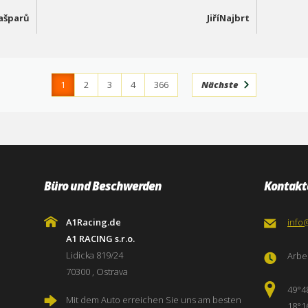
Kašparů
JiříNajbrt
1
2
3
4
366
Nächste
Büro und Beschwerden
Kontakt
A1Racing.de
info
A1 RACING s.r.o.
Lidicka 819/24
Arbei
70300 , Ostrava
49°4
Mit dem Auto erreichen Sie uns am besten
18°1