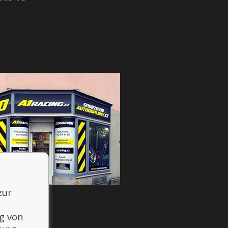
zur
g von