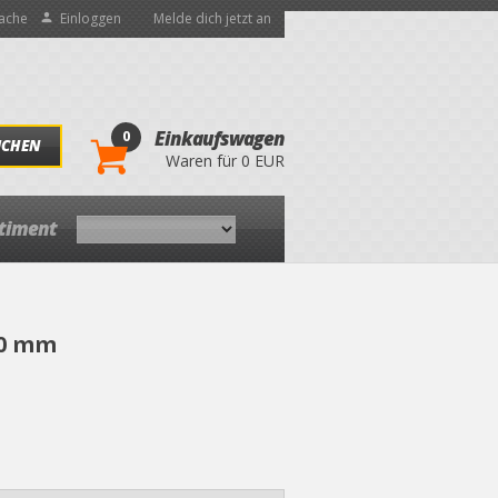
ache
Einloggen
Melde dich jetzt an
0
Einkaufswagen
UCHEN
Waren für 0 EUR
rtiment
70 mm