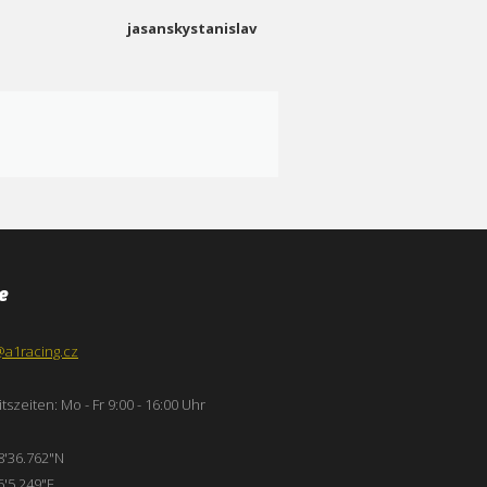
jasanskystanislav
e
@a1racing.cz
tszeiten: Mo - Fr 9:00 - 16:00 Uhr
8'36.762"N
6'5.249"E