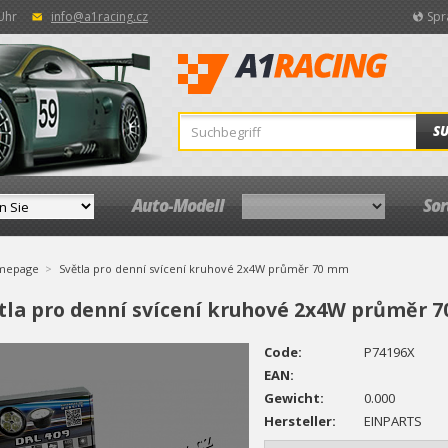
 Uhr
info@a1racing.cz
Spr
S
Auto-Modell
So
mepage
Světla pro denní svícení kruhové 2x4W průměr 70 mm
tla pro denní svícení kruhové 2x4W průměr 
Code:
P74196X
EAN:
Gewicht:
0.000
Hersteller:
EINPARTS