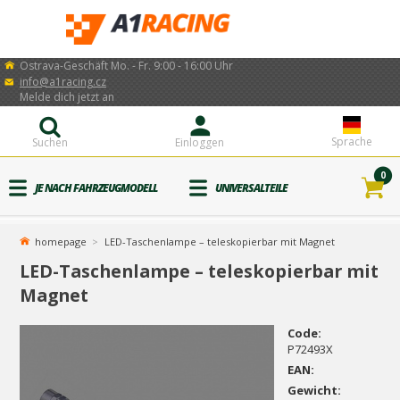
Ostrava-Geschäft Mo. - Fr. 9:00 - 16:00 Uhr
info@a1racing.cz
Melde dich jetzt an
Sprache
Suchen
Einloggen
0
JE NACH FAHRZEUGMODELL
UNIVERSALTEILE
homepage
LED-Taschenlampe – teleskopierbar mit Magnet
LED-Taschenlampe – teleskopierbar mit
Magnet
Code:
P72493X
EAN:
Gewicht: