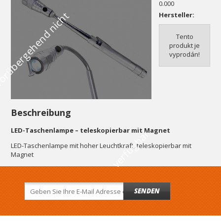
0.000
V
o
r
ü
b
e
r
g
e
h
e
n
d
n
i
c
h
t
v
e
r
f
ü
g
b
a
Hersteller:
Tento
produkt je
vyprodán!
Beschreibung
LED-Taschenlampe – teleskopierbar mit Magnet
r
LED-Taschenlampe mit hoher Leuchtkraft, teleskopierbar mit
Magnet
SENDEN