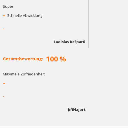
Super
+
Schnelle Abwicklung
-
Ladislav Kašparů
100 %
Gesamtbewertung:
Maximale Zufriedenheit
+
-
JiříNajbrt