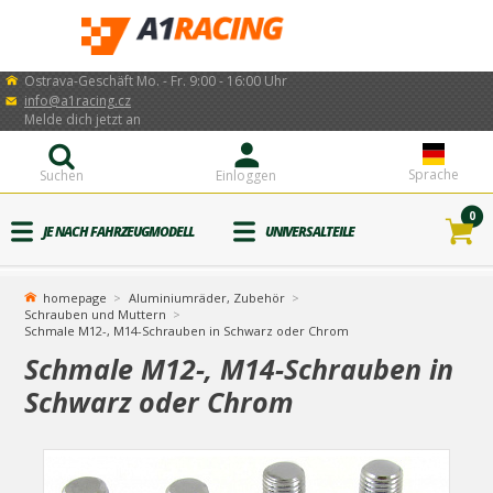
Ostrava-Geschäft Mo. - Fr. 9:00 - 16:00 Uhr
info@a1racing.cz
Melde dich jetzt an
Sprache
Suchen
Einloggen
0
JE NACH FAHRZEUGMODELL
UNIVERSALTEILE
homepage
Aluminiumräder, Zubehör
Schrauben und Muttern
Schmale M12-, M14-Schrauben in Schwarz oder Chrom
Schmale M12-, M14-Schrauben in
Schwarz oder Chrom