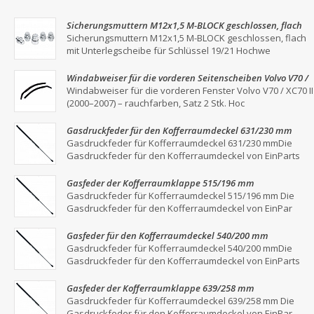
Sicherungsmuttern M12x1,5 M-BLOCK geschlossen, flach
mit Unterlegscheibe für Schlüssel 19/21
Sicherungsmuttern M12x1,5 M-BLOCK geschlossen, flach
mit Unterlegscheibe für Schlüssel 19/21 Hochwe
Windabweiser für die vorderen Seitenscheiben Volvo V70 /
XC70 II (2000–2007) – Rauchgrau, 2er-Set
Windabweiser für die vorderen Fenster Volvo V70 / XC70 II
(2000–2007) – rauchfarben, Satz 2 Stk. Hoc
Gasdruckfeder für den Kofferraumdeckel 631/230 mm
Gasdruckfeder für Kofferraumdeckel 631/230 mmDie
Gasdruckfeder für den Kofferraumdeckel von EinParts
Gasfeder der Kofferraumklappe 515/196 mm
Gasdruckfeder für Kofferraumdeckel 515/196 mm Die
Gasdruckfeder für den Kofferraumdeckel von EinPar
Gasfeder für den Kofferraumdeckel 540/200 mm
Gasdruckfeder für Kofferraumdeckel 540/200 mmDie
Gasdruckfeder für den Kofferraumdeckel von EinParts
Gasfeder der Kofferraumklappe 639/258 mm
Gasdruckfeder für Kofferraumdeckel 639/258 mm Die
Gasdruckfeder für den Kofferraumdeckel von EinPar