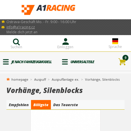
Ostrava-Geschäft Mo. - Fr. 9:00 - 16:00 Uhr
info@a1racing.cz
Melde dich jetzt an
Sprache
Suchen
Einloggen
0
JE NACH FAHRZEUGMODELL
UNIVERSALTEILE
homepage
Auspuff
Auspuffanlage ex.
Vorhänge, Silenblocks
Vorhänge, Silenblocks
Empfohlen
Billigste
Das Teuerste