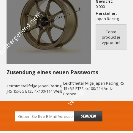
Gewicht:
0.000
V
o
r
ü
b
e
r
g
e
h
e
n
d
n
i
c
h
t
v
e
r
f
ü
g
b
a
Hersteller:
Japan Racing
Tento
produkt je
vyprodán!
Zusendung eines neuen Passworts
Leichtmetallfelge Japan Racing JR5
r
Leichtmetallfelge Japan Racing
15x6,5 ET35 4x100/114 Andz
JR5 15x6,5 ET35 4x100/114 Weiß
Bronze
SENDEN