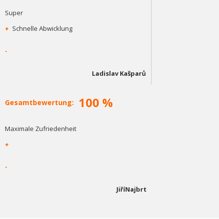
Super
+
Schnelle Abwicklung
-
Ladislav Kašparů
100 %
Gesamtbewertung:
Maximale Zufriedenheit
+
-
JiříNajbrt