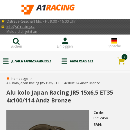
Ostrava-Geschäft Mo. - Fr. 9:00 - 16:00 Uhr
info@a1racing.cz
Melde dich jetzt an
Sprache
Suchen
Einloggen
0
JE NACH FAHRZEUGMODELL
UNIVERSALTEILE
homepage
Alu kolo Japan Racing JR5 15x6,5 ET35 4x100/114 Andz Bronze
Alu kolo Japan Racing JR5 15x6,5 ET35
4x100/114 Andz Bronze
Code:
P71245X
EAN: