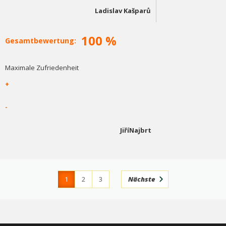
Ladislav Kašparů
100 %
Gesamtbewertung:
Maximale Zufriedenheit
+
-
JiříNajbrt
1
2
3
Nächste
4
366