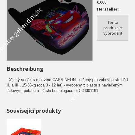
0.000
V
o
r
ü
b
e
r
g
e
h
e
n
d
n
i
c
h
t
v
e
r
f
ü
g
b
a
Hersteller:
Tento
produkt je
vyprodán!
Beschreibung
Dětský sedák s motivem CARS NEON - určený pro váhovou sk. dětí
r
II. a III., 15-36kg (cca 3 - 12 let) - vyrobeny z plastu s navlečeným
látkovým potahem - číslo homologace: E1 04301181
Související produkty