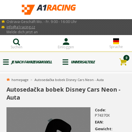
Ostrava-Geschäft Mo. - Fr. 9:00 - 16:00 Uhr
info@a1racing.cz
Melde dich jetzt an
Sprache
Suchen
Einloggen
0
JE NACH FAHRZEUGMODELL
UNIVERSALTEILE
homepage
Autosedačka bobek Disney Cars Neon - Auta
Autosedačka bobek Disney Cars Neon -
Auta
Code:
P74370X
EAN:
Gewicht: