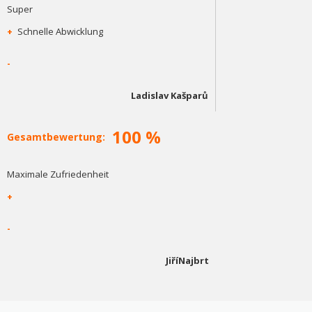
Super
+
Schnelle Abwicklung
-
Ladislav Kašparů
100 %
Gesamtbewertung:
Maximale Zufriedenheit
+
-
JiříNajbrt