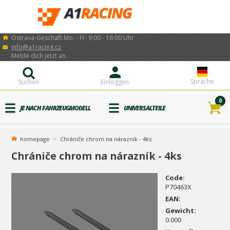
Ostrava-Geschäft Mo. - Fr. 9:00 - 16:00 Uhr
info@a1racing.cz
Melde dich jetzt an
Sprache
Suchen
Einloggen
0
JE NACH FAHRZEUGMODELL
UNIVERSALTEILE
homepage
Chrániče chrom na nárazník - 4ks
Chrániče chrom na nárazník - 4ks
Code:
P70463X
EAN:
Gewicht:
0.000