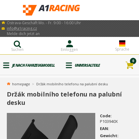
Ostrava-Geschäft Mo. - Fr. 9:00 - 16:00 Uhr
info@a1racing.cz
Melde dich jetzt an
Sprache
Suchen
Einloggen
0
JE NACH FAHRZEUGMODELL
UNIVERSALTEILE
homepage
Držák mobilního telefonu na palubní desku
Držák mobilního telefonu na palubní
desku
Code:
P103940X
EAN:
Gewicht: