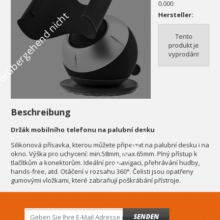
0.000
V
o
r
ü
b
e
r
g
e
h
e
n
d
n
i
c
h
t
v
e
r
f
ü
g
b
a
Hersteller:
Tento
produkt je
vyprodán!
Beschreibung
Držák mobilního telefonu na palubní desku
r
Silikonová přísavka, kterou můžete připevnit na palubní desku i na
okno. Výška pro uchycení: min.58mm, max.65mm. Plný přístup k
tlačítkům a konektorům. Ideální pro navigaci, přehrávání hudby,
hands-free, atd. Otáčení v rozsahu 360°. Čelisti jsou opatřeny
gumovými vložkami, které zabraňují poškrábání přístroje.
SENDEN