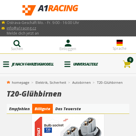
Ostrava-Geschäft Mo. - Fr. 9:00 - 16:00 Uhr
info@a1racing.cz
Melde dich jetzt an
Sprache
Suchen
Einloggen
0
JE NACH FAHRZEUGMODELL
UNIVERSALTEILE
homepage
Elektrik, Sicherheit
Autobirnen
T20-Glühbirnen
T20-Glühbirnen
Empfohlen
Billigste
Das Teuerste