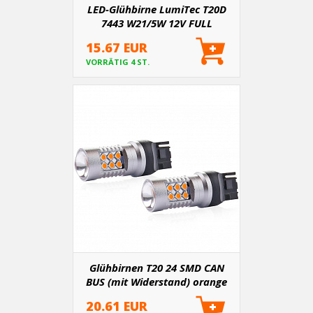
LED-Glühbirne LumiTec T20D
7443 W21/5W 12V FULL
CANBUS weiß
15.67 EUR
VORRÄTIG 4 ST.
Glühbirnen T20 24 SMD CAN
BUS (mit Widerstand) orange
5600K - 2 Stk
20.61 EUR