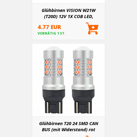
Glühbirnen VISION W21W
(T20D) 12V 1X COB LED,
CANBUS - 2 Stk
4.77 EUR
VORRÄTIG 1 ST.
Glühbirnen T20 24 SMD CAN
BUS (mit Widerstand) rot
5600K - 2 Stk