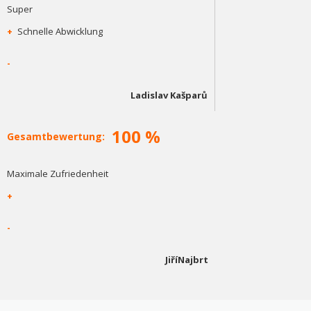
Super
+
Schnelle Abwicklung
-
Ladislav Kašparů
100 %
Gesamtbewertung:
Maximale Zufriedenheit
+
-
JiříNajbrt