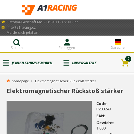
Ostrava-Geschäft Mo. - Fr. 9:00 - 16:00 Uhr
info@a1racing.cz
Melde dich jetzt an
Sprache
Suchen
Einloggen
0
JE NACH FAHRZEUGMODELL
UNIVERSALTEILE
homepage
Elektromagnetischer Rückstoß stärker
Elektromagnetischer Rückstoß stärker
Code:
P23324X
EAN:
Gewicht:
1.000