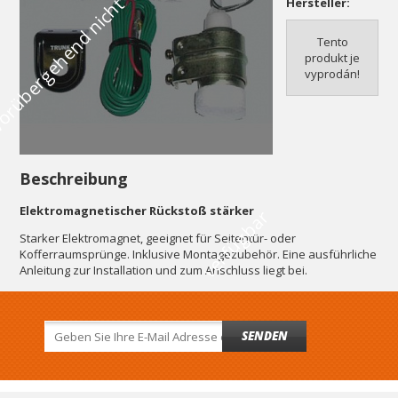
V
o
r
ü
b
e
r
g
e
h
e
n
d
n
i
c
h
t
v
e
r
f
ü
g
b
a
Hersteller:
Tento
produkt je
vyprodán!
Beschreibung
Elektromagnetischer Rückstoß stärker
r
Starker Elektromagnet, geeignet für Seitentür- oder
Kofferraumsprünge. Inklusive Montagezubehör. Eine ausführliche
Anleitung zur Installation und zum Anschluss liegt bei.
SENDEN