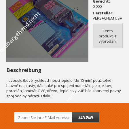
Gewicht:
0.000
V
o
r
ü
b
e
r
g
e
h
e
n
d
n
i
c
h
t
v
e
r
f
ü
g
b
a
Hersteller:
VERSACHEM USA
Tento
produkt je
vyprodán!
Beschreibung
- dvousložkové rychleschnoucí lepidlo (do 15 min) použitelné
r
hlavně na plasty, dále také pro spojení materiálu jako je kov,
porcelán, laminát, PVC, dřevo, lepidlo vytváří bíle zbarvený pevný
spoj odolný nárazu i tlaku,
SENDEN