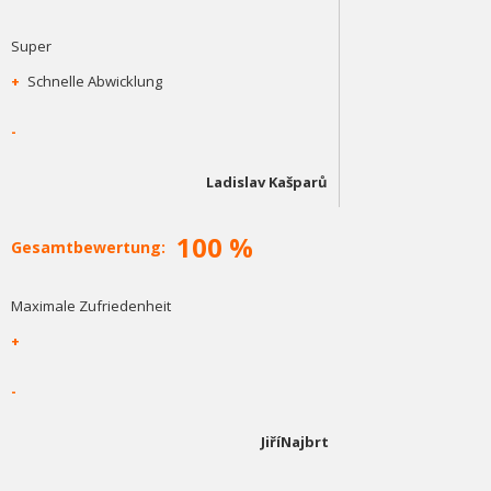
Super
+
Schnelle Abwicklung
-
Ladislav Kašparů
100 %
Gesamtbewertung:
Maximale Zufriedenheit
+
-
JiříNajbrt