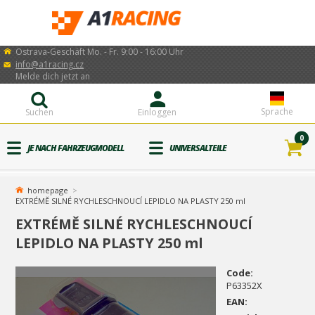
Ostrava-Geschäft Mo. - Fr. 9:00 - 16:00 Uhr
info@a1racing.cz
Melde dich jetzt an
Sprache
Suchen
Einloggen
0
JE NACH FAHRZEUGMODELL
UNIVERSALTEILE
homepage
EXTRÉMĚ SILNÉ RYCHLESCHNOUCÍ LEPIDLO NA PLASTY 250 ml
EXTRÉMĚ SILNÉ RYCHLESCHNOUCÍ
LEPIDLO NA PLASTY 250 ml
Code:
P63352X
EAN: