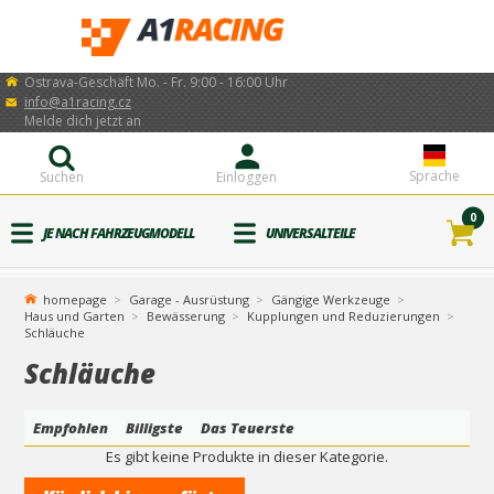
Ostrava-Geschäft Mo. - Fr. 9:00 - 16:00 Uhr
info@a1racing.cz
Melde dich jetzt an
Sprache
Suchen
Einloggen
0
JE NACH FAHRZEUGMODELL
UNIVERSALTEILE
homepage
Garage - Ausrüstung
Gängige Werkzeuge
Haus und Garten
Bewässerung
Kupplungen und Reduzierungen
Schläuche
Schläuche
Empfohlen
Billigste
Das Teuerste
Es gibt keine Produkte in dieser Kategorie.