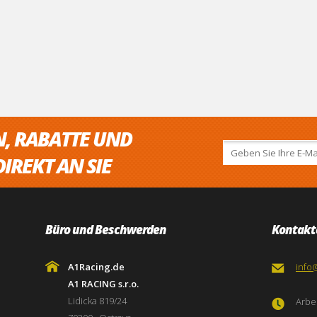
N, RABATTE UND
IREKT AN SIE
Büro und Beschwerden
Kontakt
A1Racing.de
info
A1 RACING s.r.o.
Lidicka 819/24
Arbei