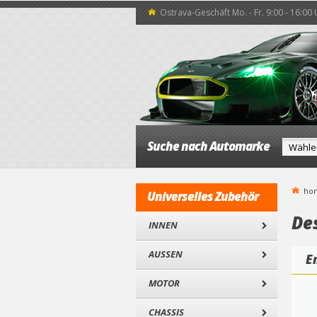
Ostrava-Geschäft Mo. - Fr. 9:00 - 16:00
Suche nach Automarke
ho
Universelles Zubehör
De
INNEN
AUSSEN
E
MOTOR
CHASSIS