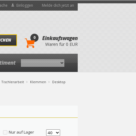
ache
Einloggen
Melde dich jetzt an
0
Einkaufswagen
UCHEN
Waren für 0 EUR
rtiment
Tischlerarbeit
Klemmen
Desktop
Nur auf Lager