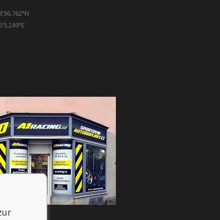
8'36.762"N
6'5.249"E
zur