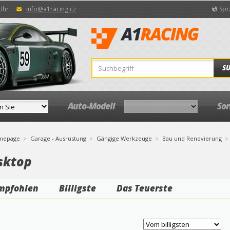
 Uhr
info@a1racing.cz
Spr
S
Auto-Modell
So
mepage
Garage - Ausrüstung
Gängige Werkzeuge
Bau und Renovierung
sktop
mpfohlen
Billigste
Das Teuerste