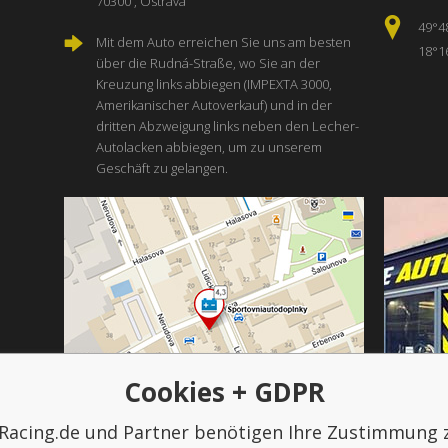
70300 , Ostrava
49°4
Mit dem Auto erreichen Sie uns am besten
18°1
über die Rudná-Straße, wo Sie an der
Kreuzung links abbiegen (IMPEXTA 3000,
Amerikanischer Autoverkauf) und in der
dritten Abzweigung links neben den Lecher-
Autolacken abbiegen, um zu unserem
Geschäft zu gelangen.
Cookies + GDPR
Racing.de und Partner benötigen Ihre Zustimmung 