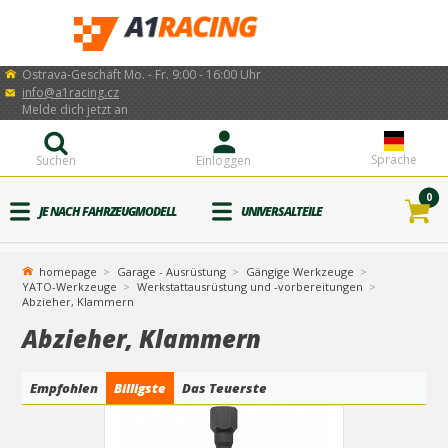
Ostrava-Geschäft Mo. - Fr. 9:00 - 16:00 Uhr
info@a1racing.cz
Melde dich jetzt an
Sprache
Suchen
Einloggen
0
JE NACH FAHRZEUGMODELL
UNIVERSALTEILE
homepage
Garage - Ausrüstung
Gängige Werkzeuge
YATO-Werkzeuge
Werkstattausrüstung und -vorbereitungen
Abzieher, Klammern
Abzieher, Klammern
Empfohlen
Billigste
Das Teuerste