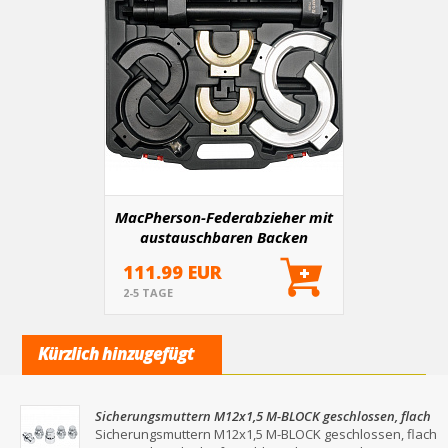
MacPherson-Federabzieher mit
austauschbaren Backen
111.99 EUR
2-5 TAGE
Kürzlich hinzugefügt
Sicherungsmuttern M12x1,5 M-BLOCK geschlossen, flach
mit Unterlegscheibe für Schlüssel 19/21
Sicherungsmuttern M12x1,5 M-BLOCK geschlossen, flach