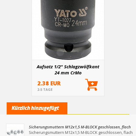
Aufsatz 1/2" Schlagzwölfkant
24 mm CrMo
2.38 EUR
2-5 TAGE
Kürzlich hinzugefügt
Sicherungsmuttern M12x1,5 M-BLOCK geschlossen, flach
mit Unterlegscheibe für Schlüssel 19/21
Sicherungsmuttern M12x1,5 M-BLOCK geschlossen, flach