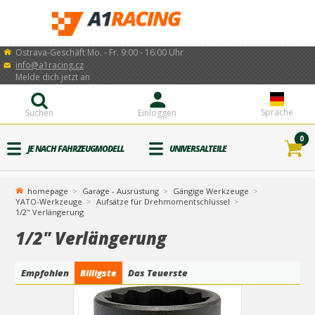
Ostrava-Geschäft Mo. - Fr. 9:00 - 16:00 Uhr
info@a1racing.cz
Melde dich jetzt an
Sprache
Suchen
Einloggen
0
JE NACH FAHRZEUGMODELL
UNIVERSALTEILE
homepage
Garage - Ausrüstung
Gängige Werkzeuge
YATO-Werkzeuge
Aufsätze für Drehmomentschlüssel
1/2" Verlängerung
1/2" Verlängerung
Empfohlen
Billigste
Das Teuerste