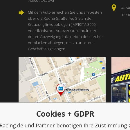
70300 , Ostrava
49°4
Mit dem Auto erreichen Sie uns am besten
18°1
über die Rudná-Straße, wo Sie an der
Kreuzung links abbiegen (IMPEXTA 3000,
Amerikanischer Autoverkauf) und in der
dritten Abzweigung links neben den Lecher-
Autolacken abbiegen, um zu unserem
Geschäft zu gelangen.
Cookies + GDPR
Racing.de und Partner benötigen Ihre Zustimmung 