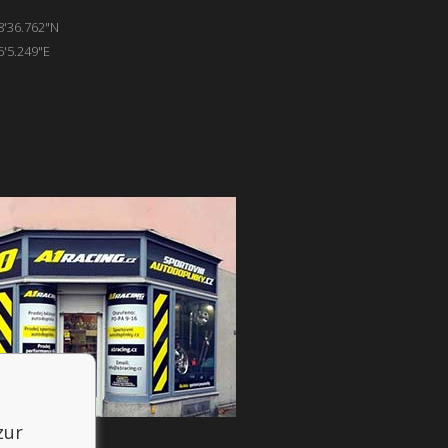
8'36.762"N
6'5.249"E
zur