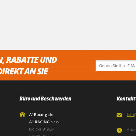
N, RABATTE UND
IREKT AN SIE
Büro und Beschwerden
Kontakt
A1Racing.de
info
A1 RACING s.r.o.
Lidicka 819/24
Arbei