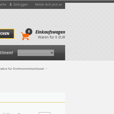
ache
Einloggen
Melde dich jetzt an
0
Einkaufswagen
UCHEN
Waren für 0 EUR
rtiment
fsätze für Drehmomentschlüssel