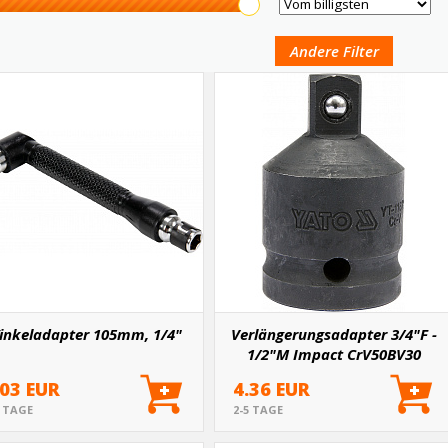
Andere Filter
inkeladapter 105mm, 1/4"
Verlängerungsadapter 3/4"F -
1/2"M Impact CrV50BV30
.03 EUR
4.36 EUR
5 TAGE
2-5 TAGE