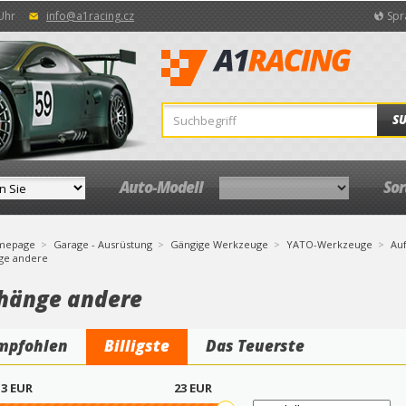
 Uhr
info@a1racing.cz
Spr
S
Auto-Modell
So
mepage
Garage - Ausrüstung
Gängige Werkzeuge
YATO-Werkzeuge
Au
ge andere
hänge andere
mpfohlen
Billigste
Das Teuerste
3
EUR
23
EUR