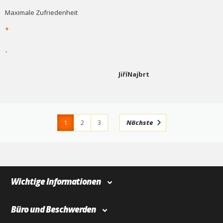
Maximale Zufriedenheit
+
-
JiříNajbrt
1
2
3
Nächste
4
366
Wichtige Informationen
Büro und Beschwerden