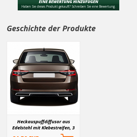
es eine gute Idee, das Teil gleich beim ersten Mal richtig
EINE BEWERTUNG HINZUFÜGEN
anzubringen.
Haben Sie dieses Produkt gekauft? Schreiben Sie eine Bewertung.
Geschichte der Produkte
Heckauspuffdiffusor aus
Edelstahl mit Klebestreifen, 3
Stück, Škoda Superb III 2015+