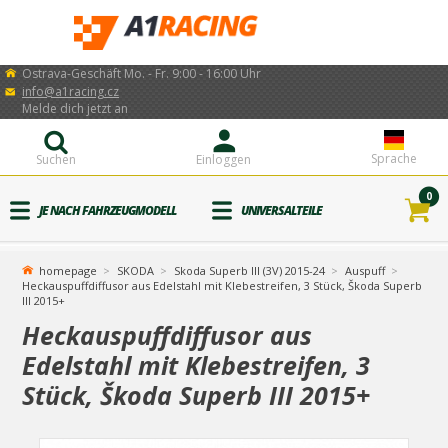
Ostrava-Geschäft Mo. - Fr. 9:00 - 16:00 Uhr
info@a1racing.cz
Melde dich jetzt an
Sprache
Suchen
Einloggen
0
JE NACH FAHRZEUGMODELL
UNIVERSALTEILE
homepage
SKODA
Skoda Superb III (3V) 2015-24
Auspuff
Heckauspuffdiffusor aus Edelstahl mit Klebestreifen, 3 Stück, Škoda Superb
III 2015+
Heckauspuffdiffusor aus
Edelstahl mit Klebestreifen, 3
Stück, Škoda Superb III 2015+