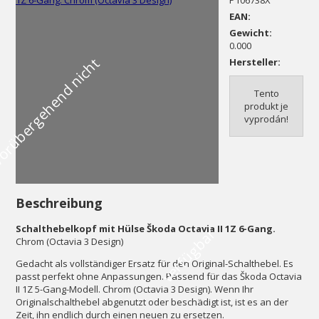
P106738X
EAN:
Gewicht:
0.000
V
o
r
ü
b
e
r
g
e
h
e
n
d
n
i
c
h
t
v
e
r
f
ü
g
b
a
Hersteller:
Tento
produkt je
vyprodán!
Beschreibung
Schalthebelkopf mit Hülse Škoda Octavia II 1Z 6-Gang.
r
Chrom (Octavia 3 Design)
Gedacht als vollständiger Ersatz für den Original-Schalthebel. Es
passt perfekt ohne Anpassungen. Passend für das Škoda Octavia
II 1Z 5-Gang-Modell. Chrom (Octavia 3 Design). Wenn Ihr
Originalschalthebel abgenutzt oder beschädigt ist, ist es an der
Zeit, ihn endlich durch einen neuen zu ersetzen.