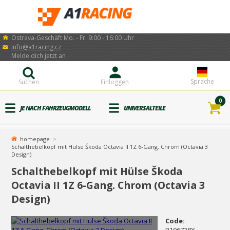
Ostrava-Geschäft Mo. - Fr. 9:00 - 16:00 Uhr
info@a1racing.cz
Melde dich jetzt an
Sprache
Suchen
Einloggen
0
JE NACH FAHRZEUGMODELL
UNIVERSALTEILE
homepage
Schalthebelkopf mit Hülse Škoda Octavia II 1Z 6-Gang. Chrom (Octavia 3
Design)
Schalthebelkopf mit Hülse Škoda
Octavia II 1Z 6-Gang. Chrom (Octavia 3
Design)
Code: