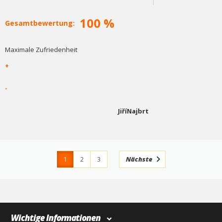
100 %
Gesamtbewertung:
Maximale Zufriedenheit
+
-
JiříNajbrt
1
2
3
Nächste
4
366
Wichtige Informationen