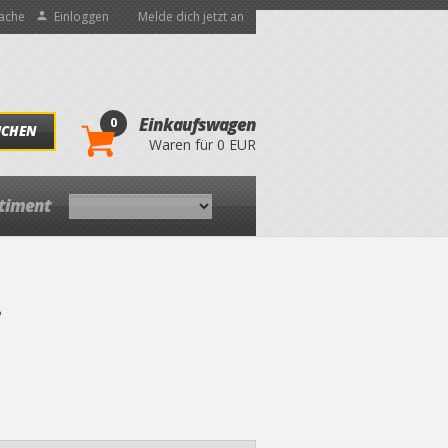
ache
Einloggen
Melde dich jetzt an
0
Einkaufswagen
UCHEN
Waren für 0 EUR
rtiment
8