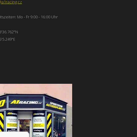
@a1racing.cz
tszeiten: Mo - Fr 9:00 - 16:00 Uhr
8'36.762"N
6'5.249"E