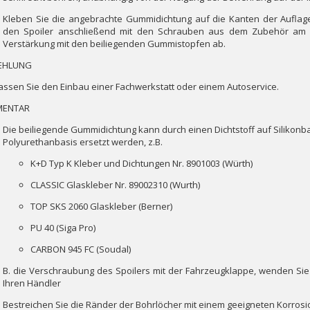
Kleben Sie die angebrachte Gummidichtung auf die Kanten der Auflage
den Spoiler anschließend mit den Schrauben aus dem Zubehör am F
Verstärkung mit den beiliegenden Gummistopfen ab.
EHLUNG
assen Sie den Einbau einer Fachwerkstatt oder einem Autoservice.
ENTAR
Die beiliegende Gummidichtung kann durch einen Dichtstoff auf Silikonb
Polyurethanbasis ersetzt werden, z.B.
K+D Typ K Kleber und Dichtungen Nr. 8901003 (Würth)
CLASSIC Glaskleber Nr. 89002310 (Wurth)
TOP SKS 2060 Glaskleber (Berner)
PU 40 (Siga Pro)
CARBON 945 FC (Soudal)
B. die Verschraubung des Spoilers mit der Fahrzeugklappe, wenden Sie 
Ihren Händler
Bestreichen Sie die Ränder der Bohrlöcher mit einem geeigneten Korrosi