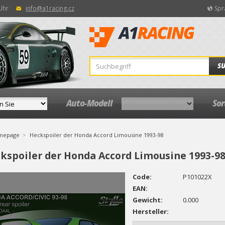
 Uhr
info@a1racing.cz
Spr
S
Auto-Modell
So
mepage
Heckspoiler der Honda Accord Limousine 1993-98
kspoiler der Honda Accord Limousine 1993-9
Code:
P101022X
EAN:
Gewicht:
0.000
Hersteller: