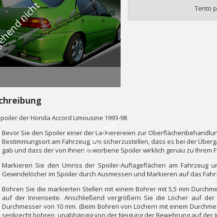
V
o
r
ü
b
e
r
g
e
h
e
n
d
n
i
c
h
t
v
e
r
f
ü
g
b
a
Tento p
chreibung
poiler der Honda Accord Limousine 1993-98
r
Bevor Sie den Spoiler einer der Lackierereien zur Oberflächenbehandlun
Bestimmungsort am Fahrzeug, um sicherzustellen, dass es bei der Über
gab und dass der von Ihnen erworbene Spoiler wirklich genau zu Ihrem 
Markieren Sie den Umriss der Spoiler-Auflageflächen am Fahrzeug u
Gewindelöcher im Spoiler durch Ausmessen und Markieren auf das Fahr
Bohren Sie die markierten Stellen mit einem Bohrer mit 5,5 mm Durchme
auf der Innenseite. Anschließend vergrößern Sie die Löcher auf de
Durchmesser von 10 mm. (Beim Bohren von Löchern mit einem Durchmes
senkrecht bohren, unabhängig von der Neigung der Bewehrung auf der I