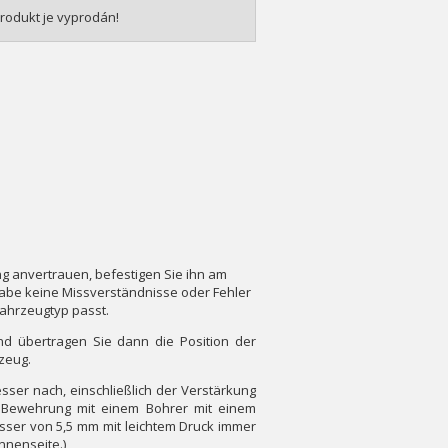
rodukt je vyprodán!
g anvertrauen, befestigen Sie ihn am
gabe keine Missverständnisse oder Fehler
Fahrzeugtyp passt.
nd übertragen Sie dann die Position der
zeug.
sser nach, einschließlich der Verstärkung
r Bewehrung mit einem Bohrer mit einem
ser von 5,5 mm mit leichtem Druck immer
nnenseite.)