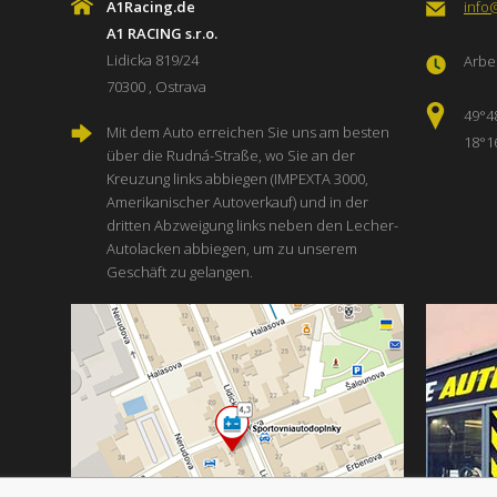
A1Racing.de
info
A1 RACING s.r.o.
Lidicka 819/24
Arbei
70300 , Ostrava
49°4
Mit dem Auto erreichen Sie uns am besten
18°1
über die Rudná-Straße, wo Sie an der
Kreuzung links abbiegen (IMPEXTA 3000,
Amerikanischer Autoverkauf) und in der
dritten Abzweigung links neben den Lecher-
Autolacken abbiegen, um zu unserem
Geschäft zu gelangen.