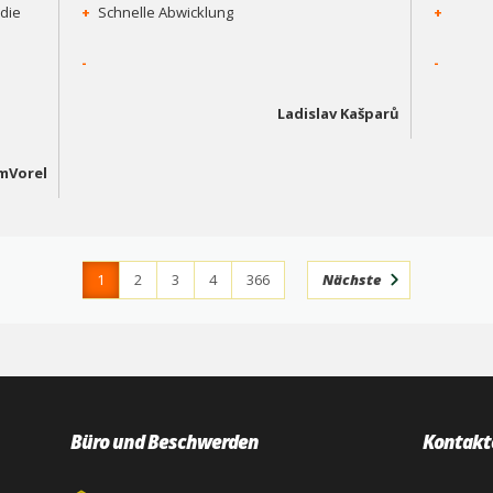
die
+
Schnelle Abwicklung
+
-
-
Ladislav Kašparů
mVorel
1
2
3
4
366
Nächste
Büro und Beschwerden
Kontakt