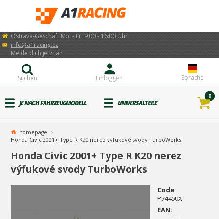
Ostrava-Geschäft Mo. - Fr. 9:00 - 16:00 Uhr
info@a1racing.cz
Melde dich jetzt an
Sprache
Suchen
Einloggen
0
JE NACH FAHRZEUGMODELL
UNIVERSALTEILE
homepage
Honda Civic 2001+ Type R K20 nerez výfukové svody TurboWorks
Honda Civic 2001+ Type R K20 nerez
výfukové svody TurboWorks
Code:
P74450X
EAN: