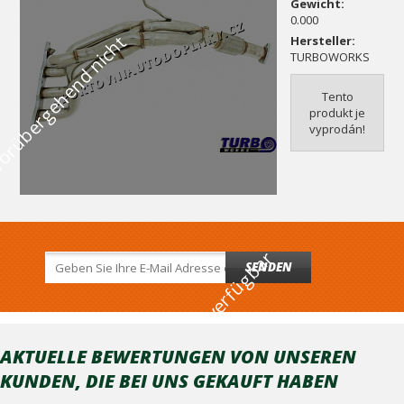
Gewicht:
0.000
V
o
r
ü
b
e
r
g
e
h
e
n
d
n
i
c
h
t
v
e
r
f
ü
g
b
a
Hersteller:
TURBOWORKS
Tento
produkt je
vyprodán!
r
SENDEN
AKTUELLE BEWERTUNGEN VON UNSEREN
KUNDEN, DIE BEI ​​UNS GEKAUFT HABEN