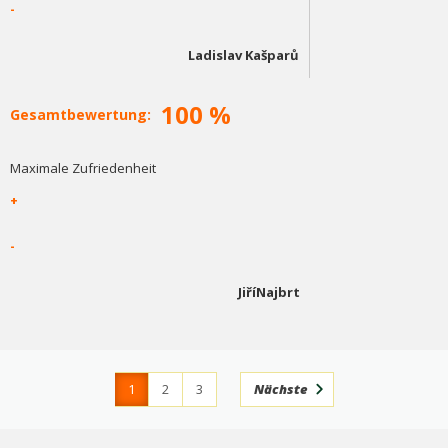
-
Ladislav Kašparů
100 %
Gesamtbewertung:
Maximale Zufriedenheit
+
-
JiříNajbrt
1
2
3
Nächste
4
366